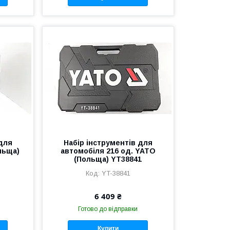
 для
Набір інструментів для
льща)
автомобіля 216 од. YATO
(Польща) YT38841
YT-38841
6 409 ₴
Готово до відправки
Купити