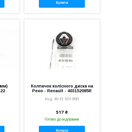
Купити
0мм)
Колпачок колісного диска на
22
Рено - Renault - 403152085R
40 31 520 85R
517 ₴
Готово до відправки
Купити