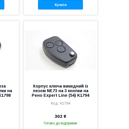
Купити
еза
Корпус ключа викидний із
пки на
лезом NE73 на 3 кнопки на
 K1798
Рено Expert Line (54) K1794
K1794
302 ₴
Готово до відправки