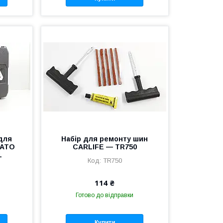
 для
Набір для ремонту шин
YATO
CARLIFE — TR750
1
TR750
114 ₴
Готово до відправки
Купити