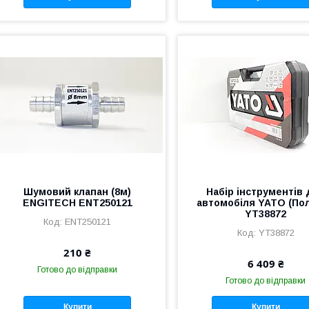
Шумовий клапан (8м)
Набір інструментів
ENGITECH ENT250121
автомобіля YATO (По
YT38872
ENT250121
YT38872
210 ₴
6 409 ₴
Готово до відправки
Готово до відправки
Купити
Купити