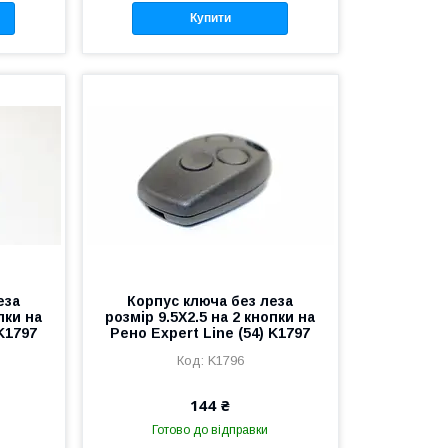
Купити
еза
Корпус ключа без леза
пки на
розмір 9.5X2.5 на 2 кнопки на
 K1797
Рено Expert Line (54) K1797
K1796
144 ₴
Готово до відправки