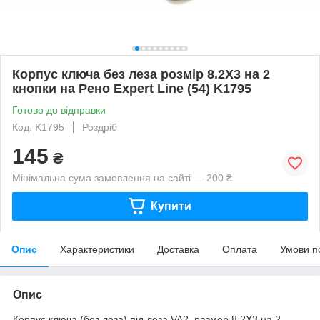
Корпус ключа без леза розмір 8.2X3 на 2
кнопки на Рено Expert Line (54) K1795
Готово до відправки
Код: K1795
Роздріб
145
₴
Мінімальна сума замовлення на сайті — 200 ₴
Купити
Опис
Характеристики
Доставка
Оплата
Умови п
Опис
Корпус ключа (без леза) під леза VA2, размер 8.2X3 на 2