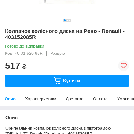
Колпачок колісного диска на Рено - Renault -
403152085R
Готово до відправки
Код: 40 31 520 85R
Роздріб
517
₴
Купити
Опис
Характеристики
Доставка
Оплата
Умови п
Опис
Оригінальний ковпачок колісного диска з піктограмою
"RENAULT" Rnault (Оригінал) - 403152085R