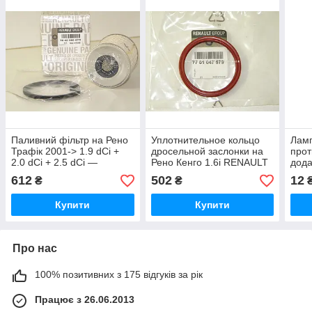
Паливний фільтр на Рено
Уплотнительное кольцо
Ламп
Трафік 2001-> 1.9 dCi +
дросельной заслонки на
прот
2.0 dCi + 2.5 dCi —
Рено Кенго 1.6i RENAULT
дода
Renault (Оригінал) -
(Оригинал) 7701047579
на Р
612
502
12
₴
₴
164039587R
MAR
Купити
Купити
Про нас
100% позитивних з 175 відгуків за рік
Працює з 26.06.2013