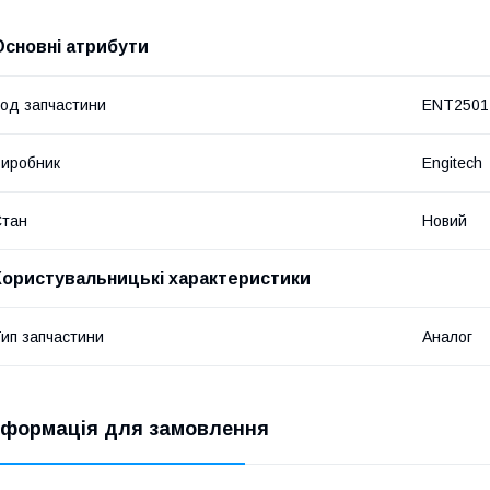
Основні атрибути
од запчастини
ENT2501
иробник
Engitech
Стан
Новий
Користувальницькі характеристики
ип запчастини
Аналог
нформація для замовлення