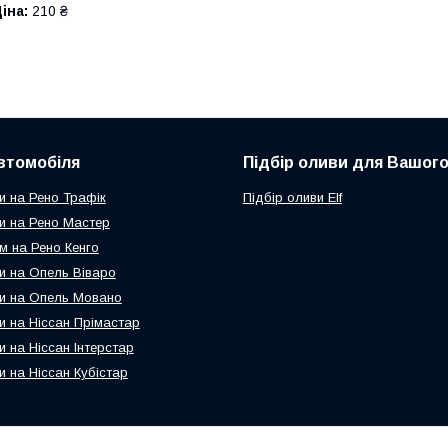
іна:
210 ₴
втомобіля
Підбір оливи для Вашого
и на Рено Трафік
Підбір оливи Elf
и на Рено Мастер
м на Рено Кенго
и на Опель Віваро
и на Опель Мовано
и на Ніссан Прімастар
и на Ніссан Інтерстар
и на Ніссан Кубістар