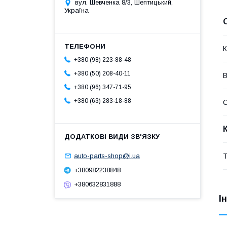
вул. Шевченка 8/3, Шептицький,
Україна
К
+380 (98) 223-88-48
+380 (50) 208-40-11
В
+380 (96) 347-71-95
+380 (63) 283-18-88
Т
auto-parts-shop@i.ua
+380982238848
+380632831888
І