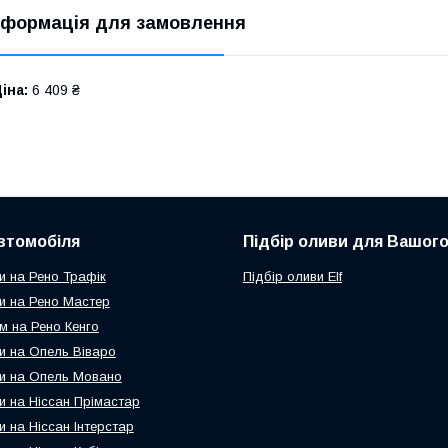
нформація для замовлення
іна:
6 409 ₴
втомобіля
Підбір оливи для Вашого
и на Рено Трафік
Підбір оливи Elf
и на Рено Мастер
м на Рено Кенго
и на Опель Віваро
и на Опель Мовано
и на Ніссан Прімастар
и на Ніссан Інтерстар