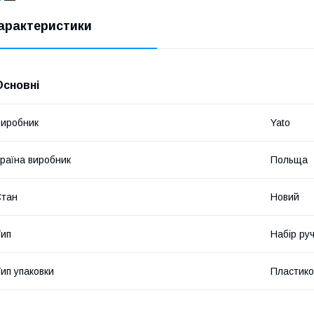
арактеристики
Основні
иробник
Yato
раїна виробник
Польща
Стан
Новий
ип
Набір ру
ип упаковки
Пластико