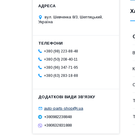
Х
вул. Шевченка 8/3, Шептицький,
Україна
+380 (98) 223-88-48
В
+380 (50) 208-40-11
+380 (96) 347-71-95
К
+380 (63) 283-18-88
Т
auto-parts-shop@i.ua
Т
+380982238848
+380632831888