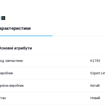
арактеристики
Основні атрибути
од запчастини
K1793
иробник
Expert Li
раїна виробник
Китай
Стан
Новий