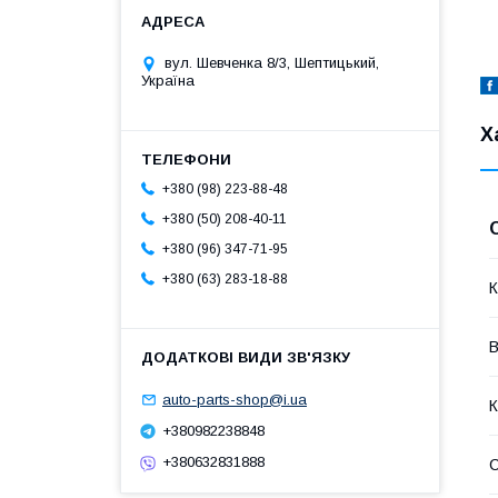
вул. Шевченка 8/3, Шептицький,
Україна
Х
+380 (98) 223-88-48
+380 (50) 208-40-11
+380 (96) 347-71-95
+380 (63) 283-18-88
К
В
auto-parts-shop@i.ua
К
+380982238848
+380632831888