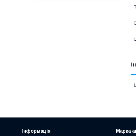
Т
С
С
І
Ц
Інформація
Марка а