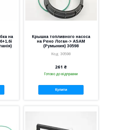
бка на
Крышка топливного насоса
6+1.6i
на Рено Логан-> ASAM
панія)
(Румыния) 30598
30598
261 ₴
Готово до відправки
Купити