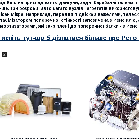
ід Кліо на приклад взято двигуни, задні барабанні гальма,
нше.При розробці авто багато вузлів і агрегатів використовув
ісан Мікра. Наприклад, передня підвіска з важелями, теле
табілізатором поперечної стійкості запозичена з Рено Кліо, 
мортизаторами, які закріплені до поперечної балки - з Рено
Тисніть тут-що б дізнатися більше про Рено 