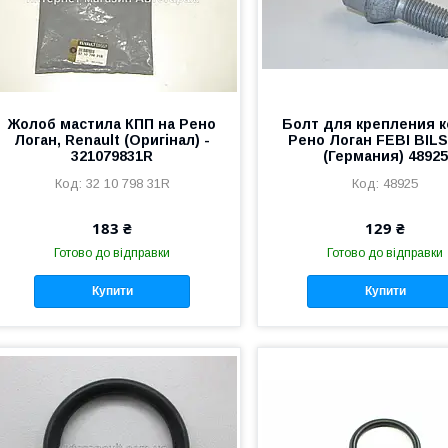
Жолоб мастила КПП на Рено
Болт для крепления к
Логан, Renault (Оригінал) -
Рено Логан FEBI BIL
321079831R
(Германия) 48925
32 10 798 31R
48925
183 ₴
129 ₴
Готово до відправки
Готово до відправки
Купити
Купити