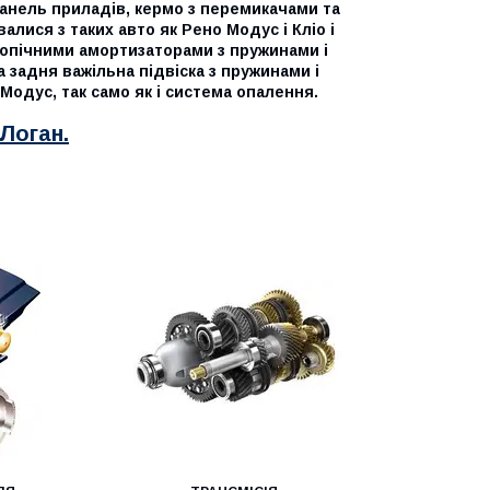
 панель приладів, кермо з перемикачами та
алися з таких авто як Рено Модус і Кліо і
скопічними амортизаторами з пружинами і
а задня важільна підвіска з пружинами і
 Модус, так само як і система опалення.
Логан.