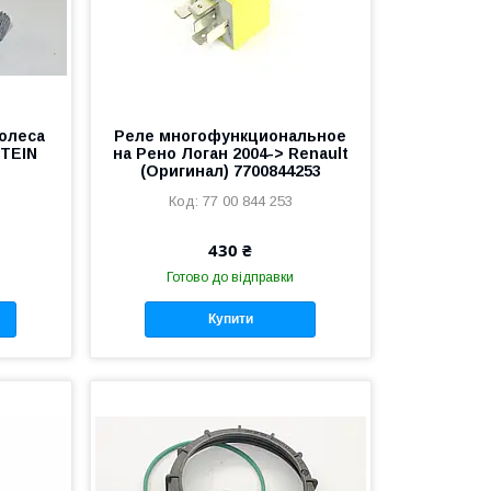
олеса
Реле многофункциональное
STEIN
на Рено Логан 2004-> Renault
(Оригинал) 7700844253
77 00 844 253
430 ₴
Готово до відправки
Купити