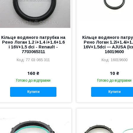
Кільце водяного патрубка на
Кільце водяного патру
Рено Логан 1.2 i+1.4 i+1.6+1.6
Рено Логан 1.2i+1.4i+1.
i 16V+1.5 dci - Renault -
16V+1.5dci — AJUSA (Іс
7703065311
16019600
77 03 065 311
16019600
160 ₴
10 ₴
Готово до відправки
Готово до відправки
Купити
Купити