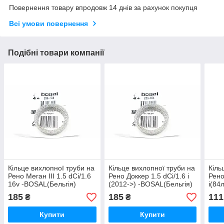
Повернення товару впродовж 14 днів за рахунок покупця
Всі умови повернення
Подібні товари компанії
Кільце вихлопної труби на
Кільце вихлопної труби на
Кіль
Рено Меган III 1.5 dCi/1.6
Рено Доккер 1.5 dCi/1.6 i
Рено
16v -BOSAL(Бельгія)
(2012->) -BOSAL(Бельгія)
i(84
256304
256304
FA1 
185
185
111
₴
₴
Купити
Купити