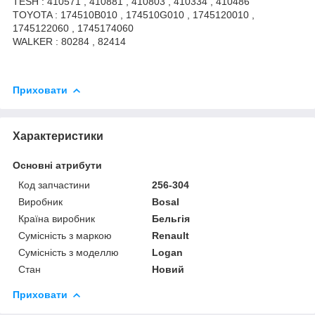
TESH : 410571 , 410881 , 410803 , 410334 , 410486
TOYOTA : 174510B010 , 174510G010 , 1745120010 ,
1745122060 , 1745174060
WALKER : 80284 , 82414
Приховати
Характеристики
Основні атрибути
Код запчастини
256-304
Виробник
Bosal
Країна виробник
Бельгія
Сумісність з маркою
Renault
Сумісність з моделлю
Logan
Стан
Новий
Приховати