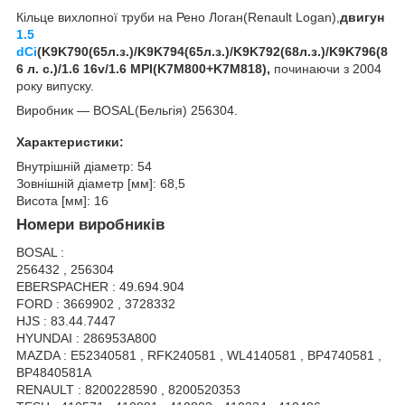
Кільце вихлопної труби на Рено Логан(Renault Logan),
двигун
1.5
dCi
(K9K790(65л.з.)/K9K794(65л.з.)/K9K792(68л.з.)/K9K796(8
6 л. с.)/1.6 16v/1.6 MPI(K7M800+K7M818),
починаючи з 2004
року випуску.
Виробник ― BOSAL(Бельгія) 256304.
Характеристики:
Внутрішній діаметр: 54
Зовнішній діаметр [мм]: 68,5
Висота [мм]: 16
Номери виробників
BOSAL :
256432 , 256304
EBERSPACHER : 49.694.904
FORD : 3669902 , 3728332
HJS : 83.44.7447
HYUNDAI : 286953A800
MAZDA : E52340581 , RFK240581 , WL4140581 , BP4740581 ,
BP4840581A
RENAULT : 8200228590 , 8200520353