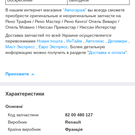
В нашем интернет магазине
"Автогараж"
вы всегда сможете
приобрести оригинальные и неоригинальные запчасти на
Рено Трафик / Рено Мастер / Рено Кенго/ Опель Виваро /
Опель Мовано / Ниссан Примастар / Ниссан Интерстар
Доставка запчастей по всей Украине осуществляется
перевозчиками
Новая пошта
,
ИнТайм
,
Автолюкс
,
Деливери
,
Мист Экспресс
,
Евро Экспресс
. Более детальную
информацию можно получить в разделе "
Доставка и оплата
".
Приховати
Характеристики
Основні
Код запчастини
82 00 480 127
Виробник
Renault
Країна виробник
Франція