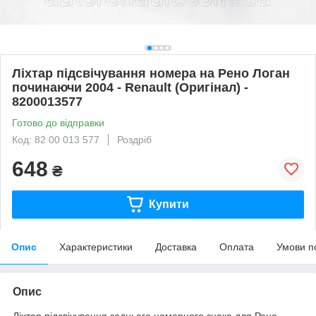
Ліхтар підсвічування номера на Рено Логан
починаючи 2004 - Renault (Оригінал) -
8200013577
Готово до відправки
Код: 82 00 013 577
Роздріб
648
₴
Купити
Опис
Характеристики
Доставка
Оплата
Умови п
Опис
Ліхтар підсвічування заднього номерного знака для Рено