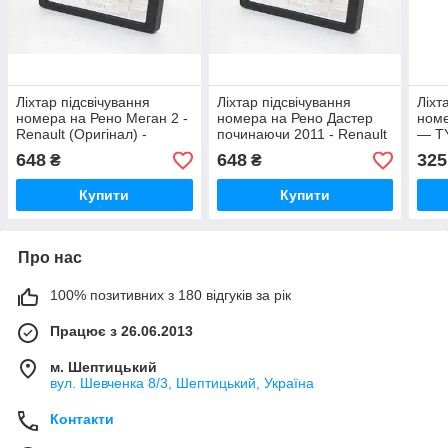
Ліхтар підсвічування
Ліхтар підсвічування
Ліхт
номера на Рено Меган 2 -
номера на Рено Дастер
номе
Renault (Оригінал) -
починаючи 2011 - Renault
— T
8200013577
(Оригінал) - 8200013577
115
648
648
325
₴
₴
Купити
Купити
Про нас
100% позитивних з 180 відгуків за рік
Працює з 26.06.2013
м. Шептицький
вул. Шевченка 8/3, Шептицький, Україна
Контакти