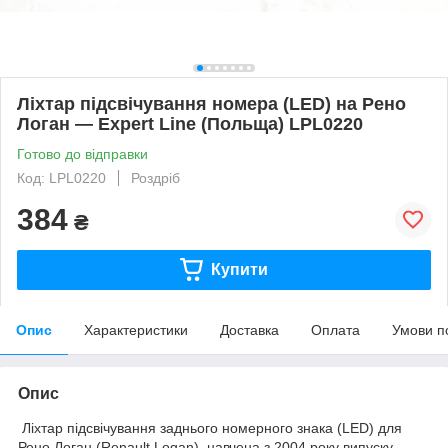
Ліхтар підсвічування номера (LED) на Рено
Логан — Expert Line (Польща) LPL0220
Готово до відправки
Код: LPL0220
Роздріб
384
₴
Купити
Опис
Характеристики
Доставка
Оплата
Умови п
Опис
Ліхтар підсвічування заднього номерного знака (LED) для
Рено Логан (Renault Logan), навчена з 2004 року випуску.