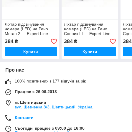
Ліхтар підсвічування
Ліхтар підсвічування
Ліхт
номера (LED) на Рено
номера (LED) на Рено
номе
Меган 2 — Expert Line
Сценик III — Expert Line
Сцен
(Польща) LPL0220
(Польща) LPL0220
(По
384
384
384
₴
₴
Купити
Купити
Про нас
100% позитивних з 177 відгуків за рік
Працює з 26.06.2013
м. Шептицький
вул. Шевченка 8/3, Шептицький, Україна
Контакти
Сьогодні працює з 09:00 до 16:00