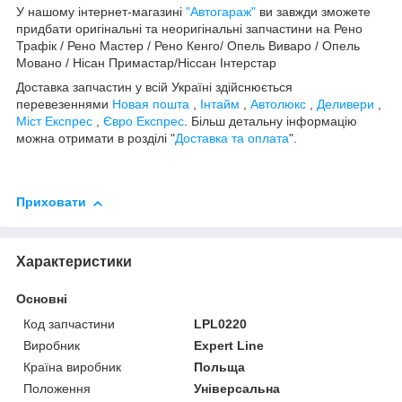
У нашому інтернет-магазині
"Автогараж"
ви завжди зможете
придбати оригінальні та неоригінальні запчастини на Рено
Трафік / Рено Мастер / Рено Кенго/ Опель Виваро / Опель
Мовано / Нісан Примастар/Ніссан Інтерстар
Доставка запчастин у всій Україні здійснюється
перевезеннями
Новая пошта
,
Інтайм
,
Автолюкс
,
Деливери
,
Міст Експрес
,
Євро Експрес
. Більш детальну інформацію
можна отримати в розділі "
Доставка та оплата
".
Приховати
Характеристики
Основні
Код запчастини
LPL0220
Виробник
Expert Line
Країна виробник
Польща
Положення
Універсальна