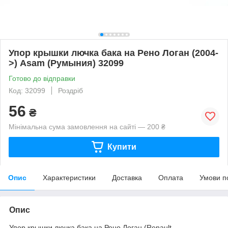
Упор крышки лючка бака на Рено Логан (2004-
>) Asam (Румыния) 32099
Готово до відправки
Код: 32099
Роздріб
56
₴
Мінімальна сума замовлення на сайті — 200 ₴
Купити
Опис
Характеристики
Доставка
Оплата
Умови п
Опис
Упор крышки лючка бака на Рено Логан (Renault