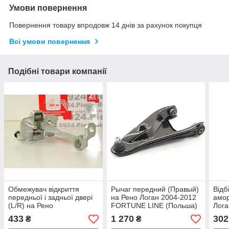
Умови повернення
Повернення товару впродовж 14 днів за рахунок покупця
Всі умови повернення
Подібні товари компанії
Обмежувач відкриття
Рычаг передний (Правый)
Відб
передньої і задньої двері
на Рено Логан 2004-2012
амор
(L/R) на Рено
FORTUNE LINE (Польша)
Лога
Логан+Сандро 2004-2012
FZ5716
ASAM
433
1 270
302
₴
₴
ASAM (Румунія) 80116