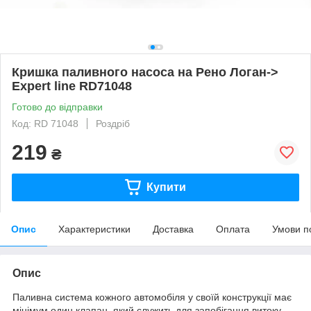
Кришка паливного насоса на Рено Логан->
Expert line RD71048
Готово до відправки
Код: RD 71048
Роздріб
219
₴
Купити
Опис
Характеристики
Доставка
Оплата
Умови п
Опис
Паливна система кожного автомобіля у своїй конструкції має
мінімум один клапан, який служить для запобігання витоку