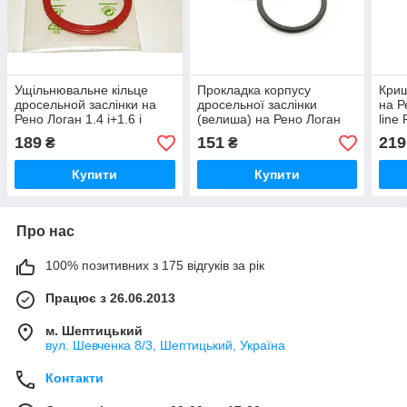
Ущільнювальне кільце
Прокладка корпусу
Криш
дросельной заслінки на
дросельної заслінки
на Р
Рено Логан 1.4 i+1.6 i
(велиша) на Рено Логан
line
Expert line — R62222
2004-2012- Expert line
189
151
219
₴
₴
(Польща) R62213
Купити
Купити
Про нас
100% позитивних з 175 відгуків за рік
Працює з 26.06.2013
м. Шептицький
вул. Шевченка 8/3, Шептицький, Україна
Контакти