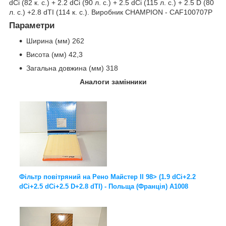
dCi (82 к. с.) + 2.2 dCi (90 л. с.) + 2.5 dCi (115 л. с.) + 2.5 D (80
л. с.) +2.8 dTI (114 к. с.). Виробник CHAMPION - CAF100707P
Параметри
Ширина (мм) 262
Висота (мм) 42,3
Загальна довжина (мм) 318
Аналоги замінники
Фільтр повітряний на Рено Майстер II 98> (1.9 dCi+2.2
dCi+2.5 dCi+2.5 D+2.8 dTI) - Польща (Франція) A1008