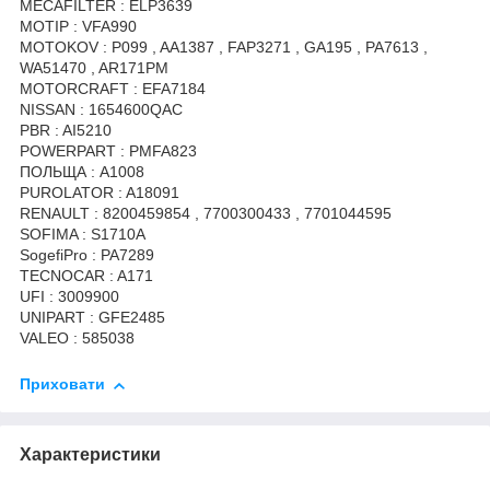
MECAFILTER : ELP3639
MOTIP : VFA990
MOTOKOV : P099 , AA1387 , FAP3271 , GA195 , PA7613 ,
WA51470 , AR171PM
MOTORCRAFT : EFA7184
NISSAN : 1654600QAC
PBR : AI5210
POWERPART : PMFA823
ПОЛЬЩА : A1008
PUROLATOR : A18091
RENAULT : 8200459854 , 7700300433 , 7701044595
SOFIMA : S1710A
SogefiPro : PA7289
TECNOCAR : A171
UFI : 3009900
UNIPART : GFE2485
VALEO : 585038
Приховати
Характеристики