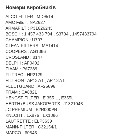
Номери виробників
ALCO FILTER : MD9514
AMC Filter : NA2627
ARMAFILT : P31626243
BOSCH : 1 457 433 794 , S3794 , 1457433794
CHAMPION : U707
CLEAN FILTERS : MA1414
COOPERS : AG1386
CROSLAND : 8147
DELPHI : AF0492
FIAAM : PA7289
FILTREC : HP2129
FILTRON : AP137/1 , AP 137/1
FLEETGUARD : AF25696
FRAM : CA8821
HENGST FILTER : E 355 L , E355L
HERTH+BUSS JAKOPARTS : J1321046
JC PREMIUM : B2R000PR
KNECHT : LX876 , LX1886
LAUTRETTE : ELP3639
MANN-FILTER : C32154/1
MAPCO : 60546