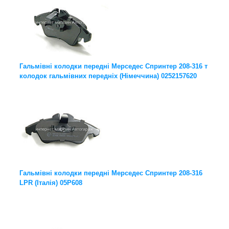
Гальмівні колодки передні Мерседес Спринтер 208-316 т
колодок гальмівних передніх (Німеччина) 0252157620
Гальмівні колодки передні Мерседес Спринтер 208-316
LPR (Італія) 05P608