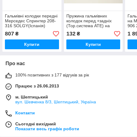
Гальмівні колодки передні
Пружина гальмівних
Галь
Мерседес Спринтер 208-
колодок перед.+задніх
на 
316 SOLGY(Іспанія)
(Тор.система ATE) на
906 
209001
Мерседес Спринтер 208-
Rems
807
132
1 8
₴
₴
316 ATE - 11811601911
Купити
Купити
Про нас
100% позитивних з 177 відгуків за рік
Працює з 26.06.2013
м. Шептицький
вул. Шевченка 8/3, Шептицький, Україна
Контакти
Сьогодні вихідний
Показати весь графік роботи