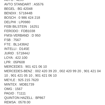
AVTO STANDART : AS576
BEGEL : BG 42048
BENDIX : 571844B
BOSCH : 0 986 424 218
DELPHI : LP0980
FEBI BILSTEIN : 16251
FERODO : FDB1038
FMSI-VERBAND : D 950
FSB : 7567
FTE : BL1438A2
INTELLI : D145E
JURID : 571844J
LOYA : 422.100
LPR : 05P608
MERCEDES : 901 421 06 10
MERCEDES-BENZ : 002 420 39 20 , 002 420 99 20 , 901 421 04
10 , 901 421 05 10 , 901 421 06 10
MEYLE : 925 215 7620
MINTEX : MDB1739
OMG : 1567
PAGID : T1111
QUINTON HAZELL : BP867
REMSA : 0578.00