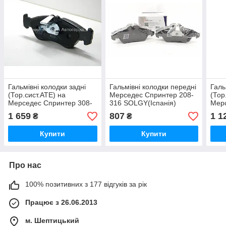
Гальмівні колодки задні
Гальмівні колодки передні
Галь
(Тор.сист.ATE) на
Мерседес Спринтер 208-
(Тор
Мерседес Спринтер 308-
316 SOLGY(Іспанія)
Мерс
316 2002-2006
209001
316 
1 659
807
1 1
₴
₴
ROADHOUSE (Іспанія)
ROA
258000
273
Купити
Купити
Про нас
100% позитивних з 177 відгуків за рік
Працює з 26.06.2013
м. Шептицький