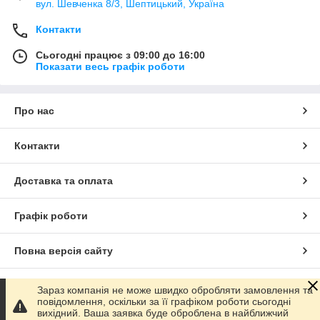
вул. Шевченка 8/3, Шептицький, Україна
Контакти
Сьогодні працює з 09:00 до 16:00
Показати весь графік роботи
Про нас
Контакти
Доставка та оплата
Графік роботи
Повна версія сайту
Сайт створено на маркетплейсі
Prom.ua
Зараз компанія не може швидко обробляти замовлення та
повідомлення, оскільки за її графіком роботи сьогодні
вихідний. Ваша заявка буде оброблена в найближчий