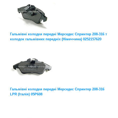
Гальмівні колодки передні Мерседес Спринтер 208-316 т
колодок гальмівних передніх (Німеччина) 0252157620
Гальмівні колодки передні Мерседес Спринтер 208-316
LPR (Італія) 05P608