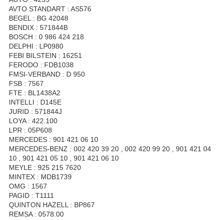
AVTO STANDART : AS576
BEGEL : BG 42048
BENDIX : 571844B
BOSCH : 0 986 424 218
DELPHI : LP0980
FEBI BILSTEIN : 16251
FERODO : FDB1038
FMSI-VERBAND : D 950
FSB : 7567
FTE : BL1438A2
INTELLI : D145E
JURID : 571844J
LOYA : 422.100
LPR : 05P608
MERCEDES : 901 421 06 10
MERCEDES-BENZ : 002 420 39 20 , 002 420 99 20 , 901 421 04
10 , 901 421 05 10 , 901 421 06 10
MEYLE : 925 215 7620
MINTEX : MDB1739
OMG : 1567
PAGID : T1111
QUINTON HAZELL : BP867
REMSA : 0578.00