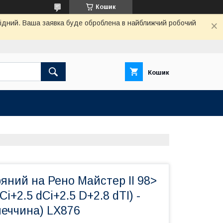
Кошик
ихідний. Ваша заявка буде оброблена в найближчий робочий
Кошик
ряний на Рено Майстер II 98>
dCi+2.5 dCi+2.5 D+2.8 dTI) -
еччина) LX876