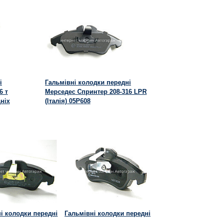
і
Гальмівні колодки передні
6 т
Мерседес Спринтер 208-316 LPR
ніх
(Італія) 05P608
і колодки передні
Гальмівні колодки передні