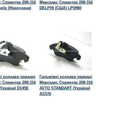
 Спринтер 208-316
Мерседес Спринтер 208-316
teile (Німеччина)
DELPHI (США) LP0980
і колодки передні
Гальмівні колодки передні
 Спринтер 208-316
Мерседес Спринтер 208-316
(Україна) D145E
AVTO STANDART (Україна)
AS576