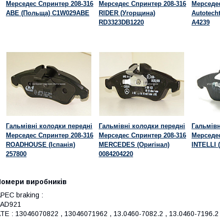
Мерседес Спринтер 208-316
Мерседес Спринтер 208-316
Мерседес
ABE (Польща) C1W029ABE
RIDER (Угорщина)
Autotech
RD3323DB1220
A4239
Гальмівні колодки передні
Гальмівні колодки передні
Гальмівн
Мерседес Спринтер 208-316
Мерседес Спринтер 208-316
Мерседес
ROADHOUSE (Іспанія)
MERCEDES (Оригінал)
INTELLI 
257800
0084204220
Номери виробників
PEC braking :
PAD921
TE : 13046070822 , 13046071962 , 13.0460-7082.2 , 13.0460-7196.2