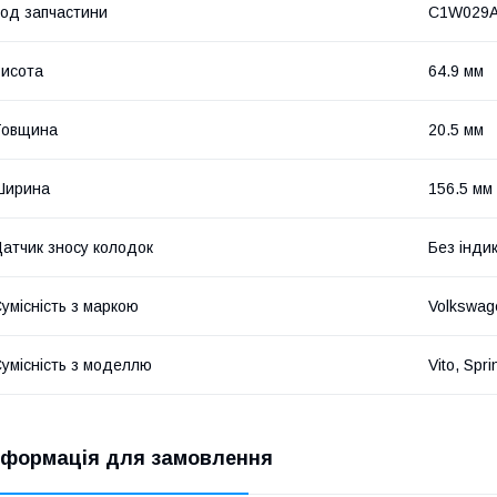
од запчастини
C1W029
исота
64.9 мм
Товщина
20.5 мм
Ширина
156.5 мм
атчик зносу колодок
Без індик
умісність з маркою
Volkswag
умісність з моделлю
Vito, Spri
нформація для замовлення