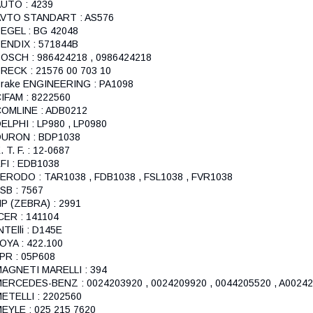
UTO : 4239
AVTO STANDART : AS576
EGEL : BG 42048
ENDIX : 571844B
OSCH : 986424218 , 0986424218
RECK : 21576 00 703 10
rake ENGINEERING : PA1098
IFAM : 8222560
OMLINE : ADB0212
ELPHI : LP980 , LP0980
DURON : BDP1038
. T. F. : 12-0687
FI : EDB1038
ERODO : TAR1038 , FDB1038 , FSL1038 , FVR1038
SB : 7567
P (ZEBRA) : 2991
CER : 141104
NTElli : D145E
OYA : 422.100
PR : 05P608
AGNETI MARELLI : 394
ERCEDES-BENZ : 0024203920 , 0024209920 , 0044205520 , A0024
ETELLI : 2202560
EYLE : 025 215 7620