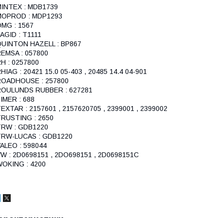
INTEX : MDB1739
MOPROD : MDP1293
MG : 1567
AGID : T1111
UINTON HAZELL : BP867
EMSA : 057800
H : 0257800
HIAG : 20421 15.0 05-403 , 20485 14.4 04-901
ROADHOUSE : 257800
ROULUNDS RUBBER : 627281
IMER : 688
EXTAR : 2157601 , 2157620705 , 2399001 , 2399002
RUSTING : 2650
TRW : GDB1220
TRW-LUCAS : GDB1220
ALEO : 598044
W : 2D0698151 , 2DO698151 , 2D0698151C
OKING : 4200