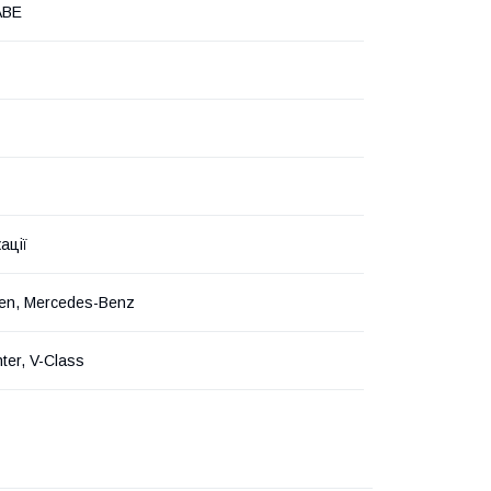
ABE
ації
en, Mercedes-Benz
nter, V-Class