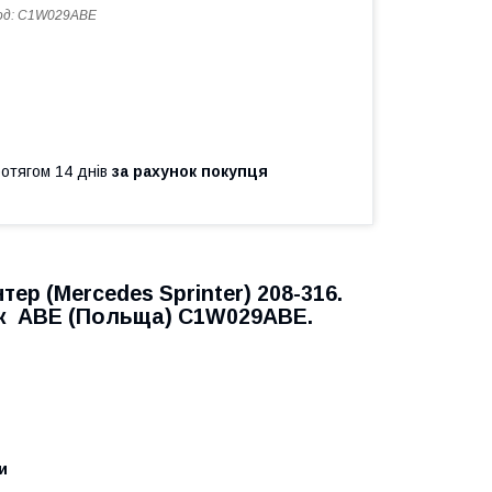
од:
C1W029ABE
ротягом 14 днів
за рахунок покупця
нтер
(Mercedes Sprinter
) 208-316.
ик
ABE (Польща) C1W029ABE.
и