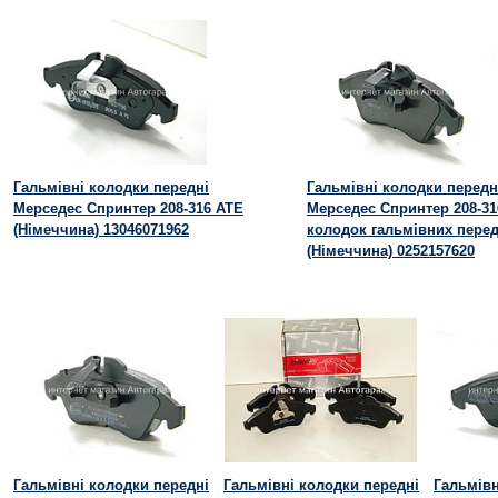
Гальмівні колодки передні
Гальмівні колодки передн
Мерседес Спринтер 208-316 ATE
Мерседес Спринтер 208-31
(Німеччина) 13046071962
колодок гальмівних перед
(Німеччина) 0252157620
Гальмівні колодки передні
Гальмівні колодки передні
Гальмівн