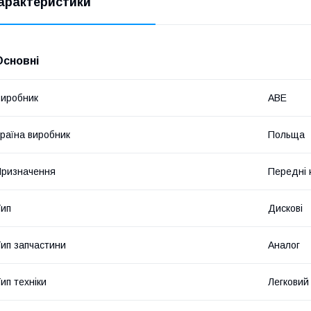
арактеристики
Основні
иробник
ABE
раїна виробник
Польща
ризначення
Передні 
ип
Дискові
ип запчастини
Аналог
ип техніки
Легковий