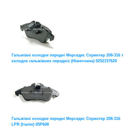
Гальмівні колодки передні Мерседес Спринтер 208-316 т
колодок гальмівних передніх (Німеччина) 0252157620
Гальмівні колодки передні Мерседес Спринтер 208-316
LPR (Італія) 05P608