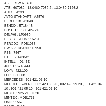
ABE : C1W029ABE
ATE : 607082 , 13.0460-7082.2 , 13.0460-7196.2
AUTO : 4239
AVTO STANDART : AS576
BEGEL : BG 42048
BENDIX : 571844B
BOSCH : 0 986 424 218
DELPHI : LP0980
FEBI BILSTEIN : 16251
FERODO : FDB1038
FMSI-VERBAND : D 950
FSB : 7567
FTE : BL1438A2
INTELLI : D145E
JURID : 571844J
LOYA : 422.100
LPR : 05P608
MERCEDES : 901 421 06 10
MERCEDES-BENZ : 002 420 39 20 , 002 420 99 20 , 901 421 04
10 , 901 421 05 10 , 901 421 06 10
MEYLE : 925 215 7620
MINTEX : MDB1739
OMG : 1567