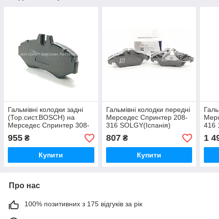
Гальмівні колодки задні
Гальмівні колодки передні
Галь
(Тор.сист.BOSCH) на
Мерседес Спринтер 208-
Мерс
Мерседес Спринтер 308-
316 SOLGY(Іспанія)
416
316 1995-2002 MEYLE
209001
(Нім
955
807
1 4
₴
₴
(Німеччина) 0252302118
Купити
Купити
Про нас
100% позитивних з 175 відгуків за рік