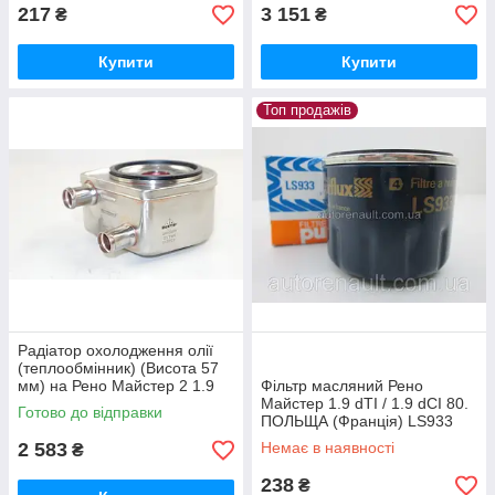
217
3 151
₴
₴
Купити
Купити
Топ продажів
Радіатор охолодження олії
(теплообмінник) (Висота 57
мм) на Рено Майстер 2 1.9
Фільтр масляний Рено
dCi NRF (Нідерланди) 31769
Майстер 1.9 dTI / 1.9 dCI 80.
Готово до відправки
ПОЛЬЩА (Франція) LS933
2 583
Немає в наявності
₴
238
₴