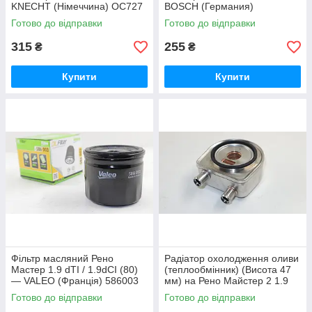
KNECHT (Німеччина) OC727
BOSCH (Германия)
F026407022
Готово до відправки
Готово до відправки
315
255
₴
₴
Купити
Купити
Фільтр масляний Рено
Радіатор охолодження оливи
Мастер 1.9 dTI / 1.9dCI (80)
(теплообмінник) (Висота 47
— VALEO (Франція) 586003
мм) на Рено Майстер 2 1.9
dCi 3RG (Іспанія) 80442
Готово до відправки
Готово до відправки