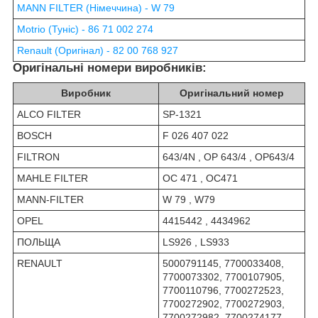
MANN FILTER (Німеччина) - W 79
Motrio (Туніс) - 86 71 002 274
Renault (Оригінал) - 82 00 768 927
Оригінальні номери виробників:
Виробник
Оригінальний номер
ALCO FILTER
SP-1321
BOSCH
F 026 407 022
FILTRON
643/4N , OP 643/4 , OP643/4
MAHLE FILTER
OC 471 , OC471
MANN-FILTER
W 79 , W79
OPEL
4415442 , 4434962
ПОЛЬЩА
LS926 , LS933
RENAULT
5000791145, 7700033408,
7700073302, 7700107905,
7700110796, 7700272523,
7700272902, 7700272903,
7700272982, 7700274177,