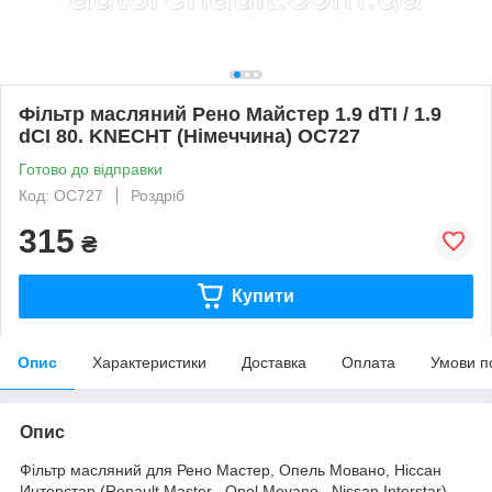
Фільтр масляний Рено Майстер 1.9 dTI / 1.9
dCI 80. KNECHT (Німеччина) OC727
Готово до відправки
Код: OC727
Роздріб
315
₴
Купити
Опис
Характеристики
Доставка
Оплата
Умови п
Опис
Фільтр масляний для Рено Мастер, Опель Мовано, Ніссан
Интерстар (Renault Master , Opel Movano , Nissan Interstar)