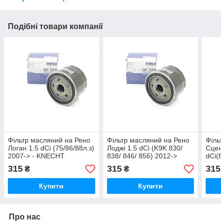
Подібні товари компанії
Фільтр масляний на Рено
Фільтр масляний на Рено
Філь
Логан 1.5 dCi (75/86/88л.з)
Лоджі 1.5 dCi (K9K 830/
Сцен
2007-> - KNECHT
838/ 846/ 856) 2012->
dCi(
(Німеччина) OC727
KNECHT (Німеччина)
(20
315
315
315
₴
₴
OC727
(Нім
Купити
Купити
Про нас