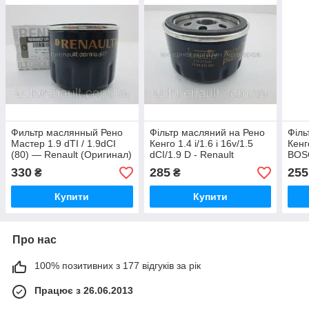
Фильтр маслянный Рено
Фільтр масляний на Рено
Філь
Мастер 1.9 dTI / 1.9dCI
Кенго 1.4 i/1.6 i 16v/1.5
Кенг
(80) — Renault (Оригинал)
dCI/1.9 D - Renault
BOS
- 8200768927
(оригінал) 7700274177
F02
330
285
255
₴
₴
Купити
Купити
Про нас
100% позитивних з 177 відгуків за рік
Працює з 26.06.2013