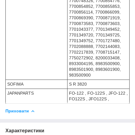
7700748326, 7700854776,
7700854852, 7700855853,
7700856114, 7700866099,
7700869390, 7700871919,
7700873583, 7700873603,
7701043377, 7701349452,
7701349720, 7701349725,
7701349752, 7701727480,
7702088888, 7702144083,
7702217839, 7708715147,
7750272902, 8200033408,
8933004195, 8983500900,
8983501900, 8983601900,
983500900
SOFIMA
S R 3820
JAPANPARTS
FO-122 , FO-122S , JFO-122 ,
FO122S , JFO122S ,
Приховати
Характеристики