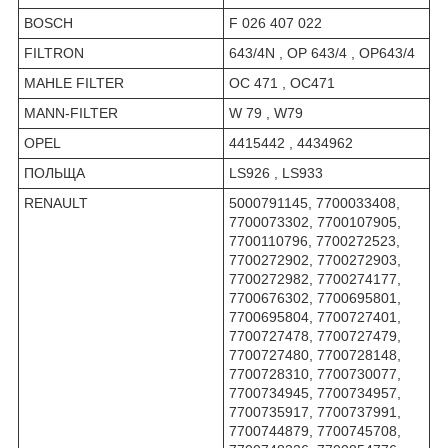
BOSCH
F 026 407 022
FILTRON
643/4N , OP 643/4 , OP643/4
MAHLE FILTER
OC 471 , OC471
MANN-FILTER
W 79 , W79
OPEL
4415442 , 4434962
ПОЛЬЩА
LS926 , LS933
RENAULT
5000791145, 7700033408,
7700073302, 7700107905,
7700110796, 7700272523,
7700272902, 7700272903,
7700272982, 7700274177,
7700676302, 7700695801,
7700695804, 7700727401,
7700727478, 7700727479,
7700727480, 7700728148,
7700728310, 7700730077,
7700734945, 7700734957,
7700735917, 7700737991,
7700744879, 7700745708,