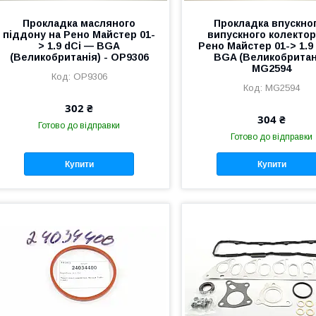
Прокладка масляного
Прокладка впускног
піддону на Рено Майстер 01-
випускного колектор
> 1.9 dCi — BGA
Рено Майстер 01-> 1.9
(Великобританія) - OP9306
BGA (Великобритан
MG2594
OP9306
MG2594
302 ₴
304 ₴
Готово до відправки
Готово до відправки
Купити
Купити