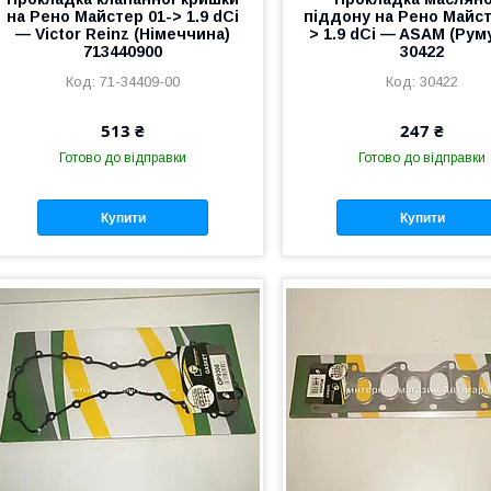
на Рено Майстер 01-> 1.9 dCi
піддону на Рено Майст
— Victor Reinz (Німеччина)
> 1.9 dCi — ASAM (Руму
713440900
30422
71-34409-00
30422
513 ₴
247 ₴
Готово до відправки
Готово до відправки
Купити
Купити