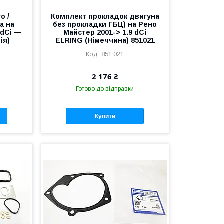
о /
Комплект прокладок двигуна
а на
без прокладки ГБЦ) на Рено
 dCi —
Майстер 2001-> 1.9 dCi
ія)
ELRING (Німеччина) 851021
851.021
2 176 ₴
Готово до відправки
Купити