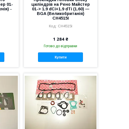
ер 01-
циліндрів на Рено Майстер
нія) -
01-> 1.9 dCi+1.9 dTi (1.60) —
BGA (Великобританія)
CH4515I
CH4515I
1 284 ₴
Готово до відправки
Купити