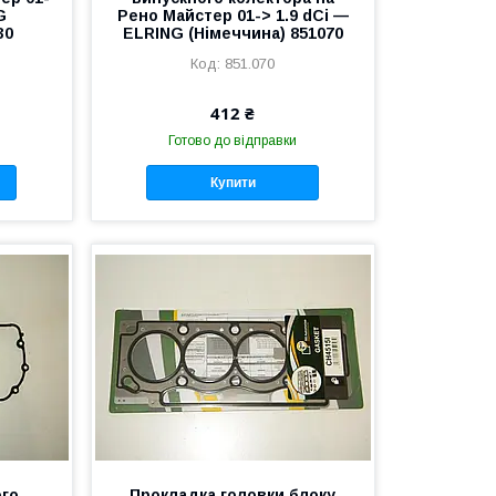
G
Рено Майстер 01-> 1.9 dCi —
30
ELRING (Німеччина) 851070
851.070
412 ₴
Готово до відправки
Купити
ого
Прокладка головки блоку