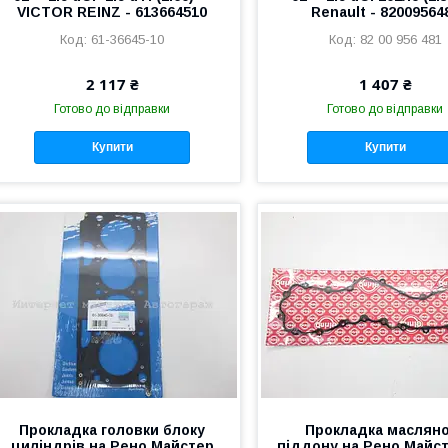
VICTOR REINZ - 613664510
Renault - 82009564
61-36645-10
82 00 956 481
2 117 ₴
1 407 ₴
Готово до відправки
Готово до відправки
Купити
Купити
Прокладка головки блоку
Прокладка маслян
циліндрів на Рено Майстер
піддону на Рено Майст