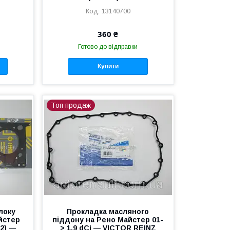
13140700
360 ₴
Готово до відправки
Купити
Топ продаж
локу
Прокладка масляного
йстер
піддону на Рено Майстер 01-
32) —
> 1.9 dCi — VICTOR REINZ