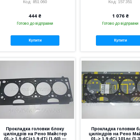
851.060
157.351
444 ₴
1 076 ₴
Готово до відправки
Готово до відправки
Купити
Купити
Прокладка головки блоку
Прокладка головки б
циліндрів на Рено Майстер
циліндрів на Рено Ма
01-> 1.9 dCi+1.9 dTi (1.60) —
01-> 1.9 dCi 101лс (1.