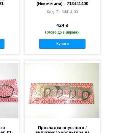
81
(Німеччина) - 713441400
71-34414-00
424 ₴
Готово до відправки
Купити
ого
Прокладка впускного /
ер 01-
випускного колектора на