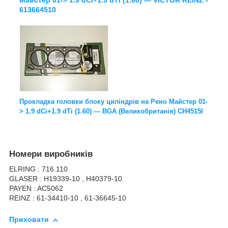
Майстер 01-> 1.9 dCi+1.9 dTi (1.60) — VICTOR REINZ -
613664510
Прокладка головки блоку циліндрів на Рено Майстер 01-
> 1.9 dCi+1.9 dTi (1.60) — BGA (Великобританія) CH4515I
Номери виробників
ELRING : 716.110
GLASER : H19339-10 , H40379-10
PAYEN : AC5062
REINZ : 61-34410-10 , 61-36645-10
Приховати