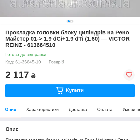
Прокладка головки блоку циліндрів на Рено
Майстер 01-> 1.9 dCi+1.9 dTi (1.60) — VICTOR
REINZ - 613664510
Готово до відправки
Код: 61-36645-10
Роздріб
2 117
₴
Купити
Опис
Характеристики
Доставка
Оплата
Умови п
Опис
Прокладка головки блоку циліндрів на Рено Майстер / Опель