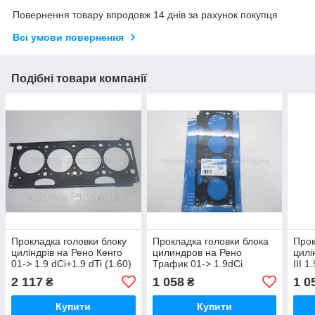
Повернення товару впродовж 14 днів за рахунок покупця
Всі умови повернення
Подібні товари компанії
Прокладка головки блоку
Прокладка головки блока
Прок
циліндрів на Рено Кенго
цилиндров на Рено
цилі
01-> 1.9 dCi+1.9 dTi (1.60)
Трафик 01-> 1.9dCi
III 
— VICTOR REINZ -
80л.с/101лс (1,10) —
REIN
2 117
1 058
1 0
₴
₴
613664510
VICTOR REINZ -
613664500
Купити
Купити