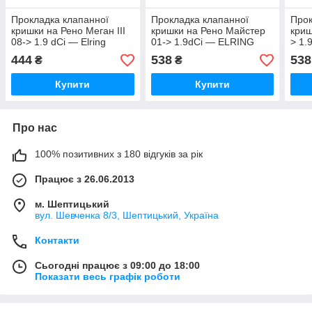
Прокладка клапанної
Прокладка клапанної
Прок
кришки на Рено Меган III
кришки на Рено Майстер
криш
08-> 1.9 dCi — Elring
01-> 1.9dCi — ELRING
> 1.
(Німеччина) - 851060
(Німеччина) 736190
(Нім
444
538
538
₴
₴
Купити
Купити
Про нас
100% позитивних з 180 відгуків за рік
Працює з 26.06.2013
м. Шептицький
вул. Шевченка 8/3, Шептицький, Україна
Контакти
Сьогодні працює з 09:00 до 18:00
Показати весь графік роботи