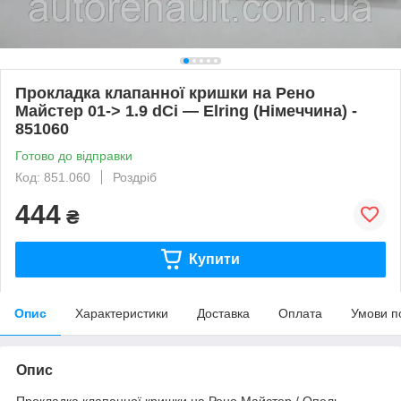
Прокладка клапанної кришки на Рено
Майстер 01-> 1.9 dCi — Elring (Німеччина) -
851060
Готово до відправки
Код: 851.060
Роздріб
444
₴
Купити
Опис
Характеристики
Доставка
Оплата
Умови п
Опис
Прокладка клапанної кришки на Рено Майстер / Опель