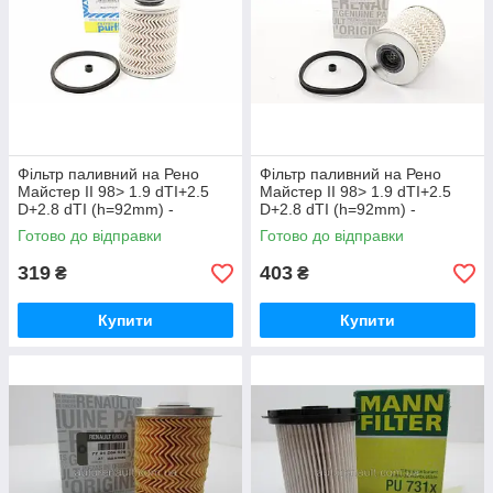
Фільтр паливний на Рено
Фільтр паливний на Рено
Майстер II 98> 1.9 dTI+2.5
Майстер II 98> 1.9 dTI+2.5
D+2.8 dTI (h=92mm) -
D+2.8 dTI (h=92mm) -
PURFLUX (Франція) C493
RENAULT (Оригінал)
Готово до відправки
Готово до відправки
7701478972
319
403
₴
₴
Купити
Купити