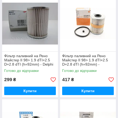
Фільтр паливний на Рено
Фільтр паливний на Рено
Майстер II 98> 1.9 dTI+2.5
Майстер II 98> 1.9 dTI+2.5
D+2.8 dTI (h=92mm) - Delphi
D+2.8 dTI (h=92mm) -
(Великобританія) - HDF511
KNECHT (Німеччина) KX206D
Готово до відправки
Готово до відправки
299
417
₴
₴
Купити
Купити