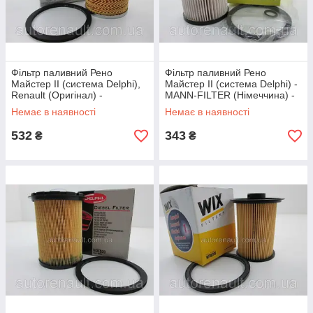
Фільтр паливний Рено
Фільтр паливний Рено
Майстер ІІ (система Delphi),
Майстер ІІ (система Delphi) -
Renault (Оригінал) -
MANN-FILTER (Німеччина) -
7701206928
PU731X
Немає в наявності
Немає в наявності
532
343
₴
₴