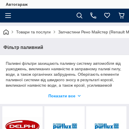
Автогараж
Товари та послуги
Запчастини Рено Майстер (Renault M
Фільтр паливний
Паливні фільтри захищають паливну систему автомобіля від
ушкоджень, викликаних наявністю в заправному паливі пилу,
води, а також органічних забруднень. Оберігають елементи
паливної системи від швидкого зносу в результаті корозії,
викликаної наявністю води, а також ерозії, усиливаемой
наявністю забруднень, що володіють абразивними
Показати все
властивостями. Замінюючи паливний фільтр пам'ятайте про
необхідність заміни
масляного
,
повітряного
,
фільтра
вентиляції салону
і
моторного масла