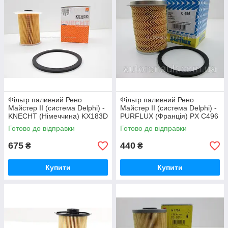
Фільтр паливний Рено
Фільтр паливний Рено
Майстер ІІ (система Delphi) -
Майстер ІІ (система Delphi) -
KNECHT (Німеччина) KX183D
PURFLUX (Франція) PX C496
Готово до відправки
Готово до відправки
675
440
₴
₴
Купити
Купити