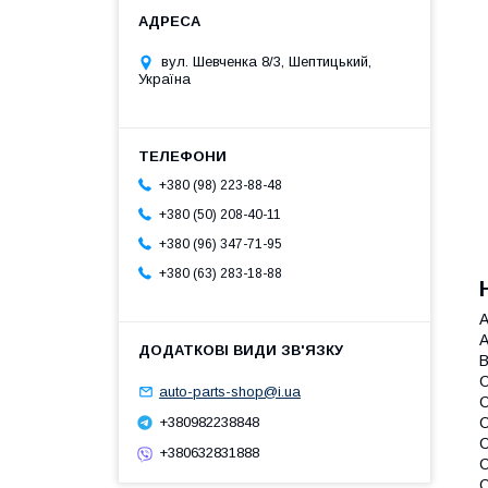
вул. Шевченка 8/3, Шептицький,
Україна
+380 (98) 223-88-48
+380 (50) 208-40-11
+380 (96) 347-71-95
+380 (63) 283-18-88
A
B
C
auto-parts-shop@i.ua
C
+380982238848
C
+380632831888
C