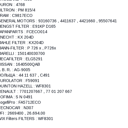
URON : 4768
ILTRON : PM 815/4
FRAM : C9817ECO
ENERAL MOTORS : 93160736 , 4411637 , 4421660 , 95507641
ENGST FILTER : E91KP D165
JAPANPARTS : FCECO014
NECHT : KX 204D
AHLE FILTER : KX204D
ANN-FILTER : P 726 x , P726x
ARELLI : 150140030700
ECAFILTER : ELG5291
ISSAN : 1640500QAB
. B. R. : AG-9005
ОЛЬЩА : 44 11 637 , C491
PUROLATOR : F59091
QUINTON HAZELL : WF8301
ENAULT : 7701207667 , 77 01 207 667
OFIMA : S N 0491
ogefiPro : FA5712ECO
TECNOCAR : N307
FI : 2669400 , 26.694.00
IX Filters FILTERS : WF8301