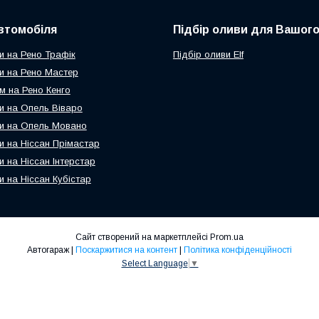
втомобіля
Підбір оливи для Вашого
и на Рено Трафік
Підбір оливи Elf
и на Рено Мастер
м на Рено Кенго
и на Опель Віваро
и на Опель Мовано
и на Ніссан Прімастар
и на Ніссан Інтерстар
и на Ніссан Кубістар
Сайт створений на маркетплейсі
Prom.ua
Автогараж |
Поскаржитися на контент
|
Політика конфіденційності
Select Language
▼