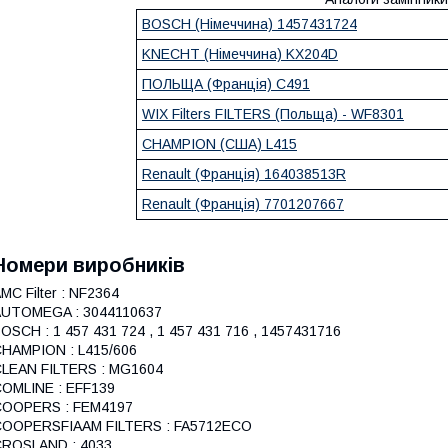
BOSCH (Німеччина) 1457431724
KNECHT (Німеччина) KX204D
ПОЛЬЩА (Франція) C491
WIX Filters FILTERS (Польща) - WF8301
CHAMPION (США) L415
Renault (Франція) 164038513R
Renault (Франція) 7701207667
Номери виробників
MC Filter : NF2364
AUTOMEGA : 3044110637
OSCH : 1 457 431 724 , 1 457 431 716 , 1457431716
HAMPION : L415/606
LEAN FILTERS : MG1604
OMLINE : EFF139
COOPERS : FEM4197
COOPERSFIAAM FILTERS : FA5712ECO
ROSLAND : 4033