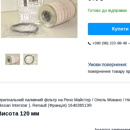
Готово до відправки
Купити
+380 (98) 223-88-48
повернення товару п
ригінальний паливний фільтр на Рено Майстер / Опель Мовано / Ніс
issan Interstar ). Renault (Франція) 164038513R
Висота 120 мм
Аналоги замінники