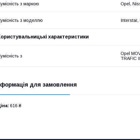
умісність з маркою
Opel, Nis
умісність з моделлю
Interstar,
Користувальницькі характеристики
Opel MOV
умісність з
TRAFIC I
нформація для замовлення
іна:
616 ₴