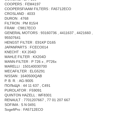
COOPERS : FEM4197
COOPERSFIAAM FILTERS : FA5712ECO
CROSLAND : 4033
DURON : 4768
FILTRON : PM 815/4
FRAM : C9817ECO
GENERAL MOTORS : 93160736 , 4411637 , 4421660 ,
95507641
HENGST FILTER : E91KP D165
JAPANPARTS : FCECO014
KNECHT : KX 204D
MAHLE FILTER : KX204D
MANN-FILTER : P 726 x , P726x
MARELLI : 150140030700
MECAFILTER : ELG5291
NISSAN : 1640500QAB
P. B. R. : AG-9005
ПОЛЬЩА : 44 11 637 , C491
PUROLATOR : F59091
QUINTON HAZELL : WF8301
RENAULT : 7701207667 , 77 01 207 667
SOFIMA : S N 0491
SogefiPro : FA5712ECO