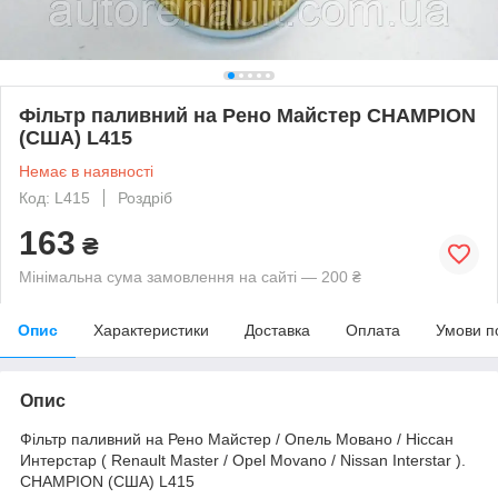
Фільтр паливний на Рено Майстер CHAMPION
(США) L415
Немає в наявності
Код: L415
Роздріб
163
₴
Мінімальна сума замовлення на сайті — 200 ₴
Опис
Характеристики
Доставка
Оплата
Умови п
Опис
Фільтр паливний на Рено Майстер / Опель Мовано / Ніссан
Интерстар ( Renault Master / Opel Movano / Nissan Interstar ).
CHAMPION (США) L415