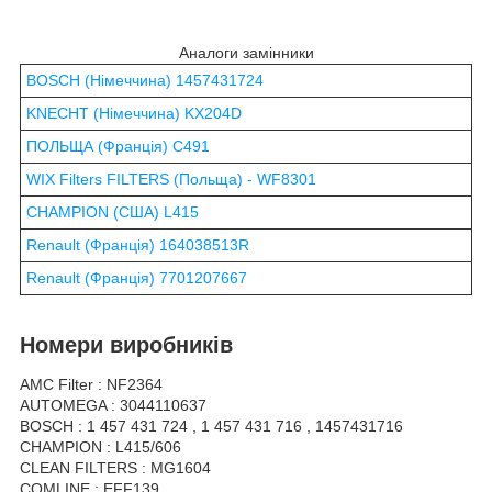
Аналоги замінники
BOSCH (Німеччина) 1457431724
KNECHT (Німеччина) KX204D
ПОЛЬЩА (Франція) C491
WIX Filters FILTERS (Польща) - WF8301
CHAMPION (США) L415
Renault (Франція) 164038513R
Renault (Франція) 7701207667
Номери виробників
AMC Filter : NF2364
AUTOMEGA : 3044110637
BOSCH : 1 457 431 724 , 1 457 431 716 , 1457431716
CHAMPION : L415/606
CLEAN FILTERS : MG1604
COMLINE : EFF139