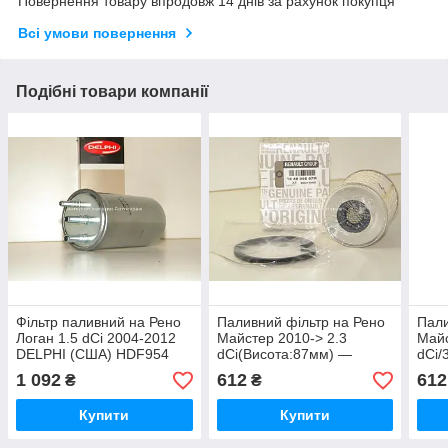
Повернення товару впродовж 14 днів за рахунок покупця
Всі умови повернення
Подібні товари компанії
Фільтр паливний на Рено
Паливний фільтр на Рено
Пали
Логан 1.5 dCi 2004-2012
Майстер 2010-> 2.3
Майс
DELPHI (США) HDF954
dCi(Висота:87мм) —
dCi/
Renault (Оригінал) -
(Ори
1 092
612
612
₴
₴
164039587R
Купити
Купити