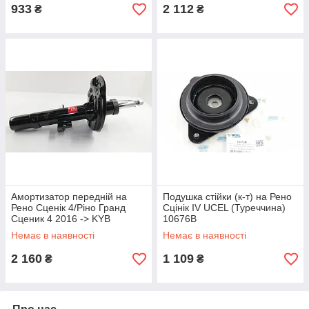
933
2 112
₴
₴
Амортизатор передній на
Подушка стійки (к-т) на Рено
Рено Сценік 4/Ріно Гранд
Сцінік IV UCEL (Туреччина)
Сценик 4 2016 -> KYB
10676B
(Іспанія) 3348087
Немає в наявності
Немає в наявності
2 160
1 109
₴
₴