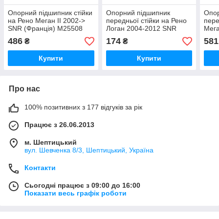
Опорний підшипник стійки
Опорний підшипник
Опо
на Рено Меган II 2002->
передньої стійки на Рено
пере
SNR (Франція) M25508
Логан 2004-2012 SNR
Мега
(Франція) M25504
M26
486
174
581
₴
₴
Купити
Купити
Про нас
100% позитивних з 177 відгуків за рік
Працює з 26.06.2013
м. Шептицький
вул. Шевченка 8/3, Шептицький, Україна
Контакти
Сьогодні працює з 09:00 до 16:00
Показати весь графік роботи