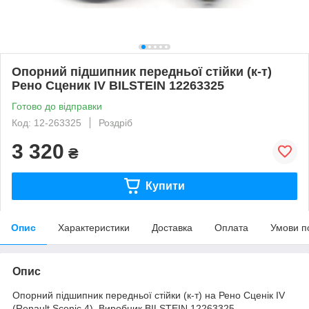
Опорний підшипник передньої стійки (к-т)
Рено Сценик IV BILSTEIN 12263325
Готово до відправки
Код: 12-263325
Роздріб
3 320
₴
Купити
Опис
Характеристики
Доставка
Оплата
Умови п
Опис
Опорний підшипник передньої стійки (к-т) на Рено Сценік IV
(Renault Scenic 4). Виробник BILSTEIN 12263325