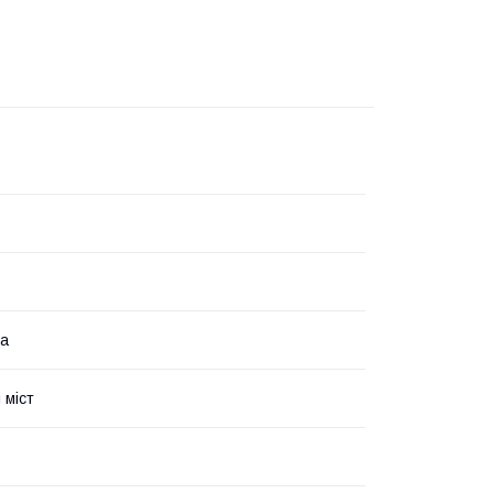
на
 міст