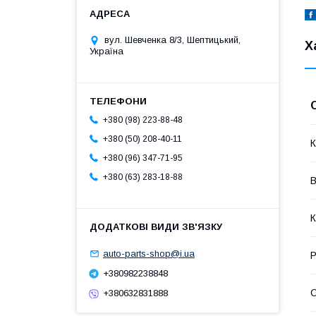
вул. Шевченка 8/3, Шептицький,
Х
Україна
+380 (98) 223-88-48
+380 (50) 208-40-11
К
+380 (96) 347-71-95
+380 (63) 283-18-88
В
К
auto-parts-shop@i.ua
Р
+380982238848
+380632831888