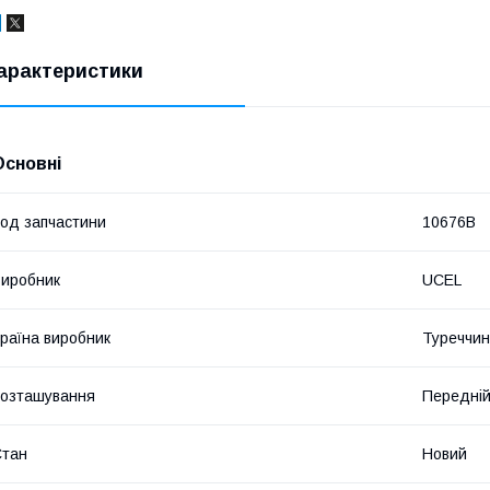
арактеристики
Основні
од запчастини
10676B
иробник
UCEL
раїна виробник
Туреччи
озташування
Передній
Стан
Новий