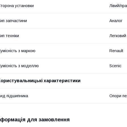
торона установки
Лівий/пр
ип запчастини
Аналог
ип техніки
Легковий
умісність з маркою
Renault
умісність з моделлю
Scenic
Користувальницькі характеристики
ид підшипника
Опори пе
нформація для замовлення