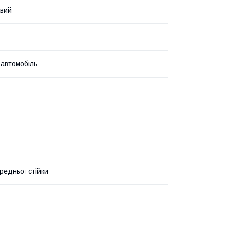
авий
 автомобіль
редньої стійки