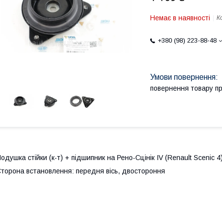
Немає в наявності
К
+380 (98) 223-88-48
повернення товару п
одушка стійки (к-т) + підшипник на Рено-Сцінік IV (Renault Scenic
торона встановлення: передня вісь, двостороння