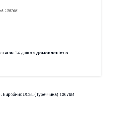
од:
10676B
ротягом 14 днів
за домовленістю
 4). Виробник UCEL (Туреччина) 10676B