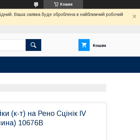
Кошик
ихідний. Ваша заявка буде оброблена в найближчий робочий
Кошик
и (к-т) на Рено Сцінік IV
чина) 10676B