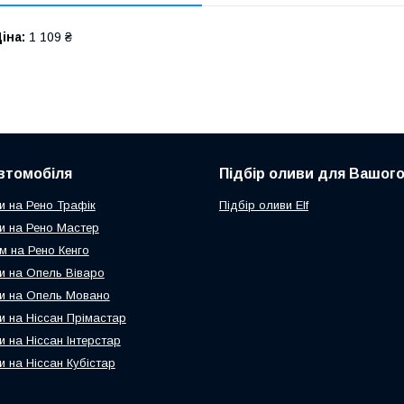
іна:
1 109 ₴
втомобіля
Підбір оливи для Вашого
и на Рено Трафік
Підбір оливи Elf
и на Рено Мастер
м на Рено Кенго
и на Опель Віваро
и на Опель Мовано
и на Ніссан Прімастар
и на Ніссан Інтерстар
и на Ніссан Кубістар