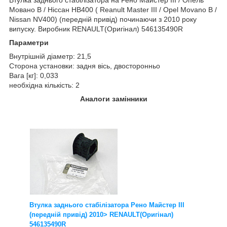
Мовано B / Ніссан НВ400 ( Reanult Master III / Opel Movano B /
Nissan NV400) (передній привід) починаючи з 2010 року
випуску. Виробник RENAULT(Оригінал) 546135490R
Параметри
Внутрішній діаметр: 21,5
Сторона установки: задня вісь, двосторонньо
Вага [кг]: 0,033
необхідна кількість: 2
Аналоги замінники
Втулка заднього стабілізатора Рено Майстер III
(передній привід) 2010> RENAULT(Оригінал)
546135490R