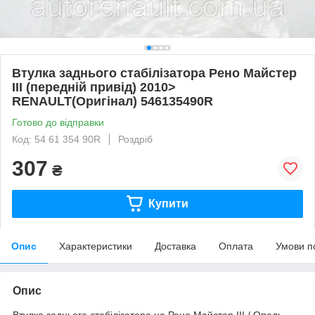
Втулка заднього стабілізатора Рено Майстер
III (передній привід) 2010>
RENAULT(Оригінал) 546135490R
Готово до відправки
Код: 54 61 354 90R
Роздріб
307
₴
Купити
Опис
Характеристики
Доставка
Оплата
Умови п
Опис
Втулка заднього стабілізатора на Рено Майстер III / Опель