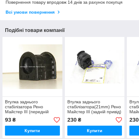
Повернення товару впродовж 14 днів за рахунок покупця
Всі умови повернення
Подібні товари компанії
Втулка заднього
Втулка заднього
Втул
стабілізатора Рено
стабілізатора(21mm) Рено
стаб
Майстер III (передній
Майстер III (задній привід)
Майс
привід) 2010> SASIC
2010>Виробник -
2010
93
230
230
₴
₴
(Франція) 2304037
>SASIC(Франція)-2304043
-230
Купити
Купити