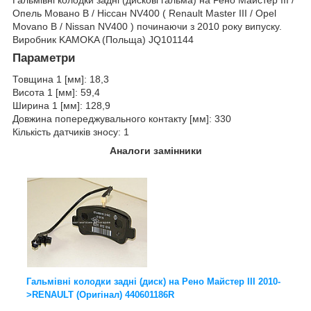
Опель Мовано B / Ніссан NV400 ( Renault Master III / Opel
Movano B / Nissan NV400 ) починаючи з 2010 року випуску.
Виробник KAMOKA (Польща) JQ101144
Параметри
Товщина 1 [мм]: 18,3
Висота 1 [мм]: 59,4
Ширина 1 [мм]: 128,9
Довжина попереджувального контакту [мм]: 330
Кількість датчиків зносу: 1
Аналоги замінники
Гальмівні колодки задні (диск) на Рено Майстер III 2010-
>RENAULT (Оригінал) 440601186R