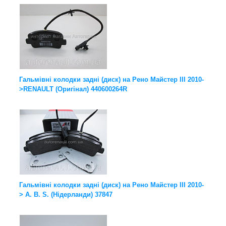
Гальмівні колодки задні (диск) на Рено Майстер III 2010-
>RENAULT (Оригінал) 440600264R
Гальмівні колодки задні (диск) на Рено Майстер III 2010-
> A. B. S. (Нідерланди) 37847