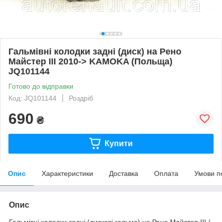
Гальмівні колодки задні (диск) на Рено
Майстер III 2010-> KAMOKA (Польща)
JQ101144
Готово до відправки
Код: JQ101144
Роздріб
690
₴
Купити
Опис
Характеристики
Доставка
Оплата
Умови п
Опис
Гальмівні колодки задні (дискові гальма) на Рено Майстер III /