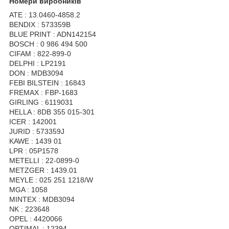
Номери виробників
ATE : 13.0460-4858.2
BENDIX : 573359B
BLUE PRINT : ADN142154
BOSCH : 0 986 494 500
CIFAM : 822-899-0
DELPHI : LP2191
DON : MDB3094
FEBI BILSTEIN : 16843
FREMAX : FBP-1683
GIRLING : 6119031
HELLA : 8DB 355 015-301
ICER : 142001
JURID : 573359J
KAWE : 1439 01
LPR : 05P1578
METELLI : 22-0899-0
METZGER : 1439.01
MEYLE : 025 251 1218/W
MGA : 1058
MINTEX : MDB3094
NK : 223648
OPEL : 4420066
OPTIMAL : 12394