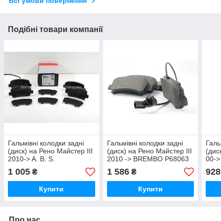
Всі умови повернення
Подібні товари компанії
Гальмівні колодки задні
Гальмівні колодки задні
Галь
(диск) на Рено Майстер III
(диск) на Рено Майстер III
(дис
2010-> A. B. S.
2010 -> BREMBO P68063
00->
(Нідерланди) 37939
1 005
1 586
928
₴
₴
Купити
Купити
Про нас