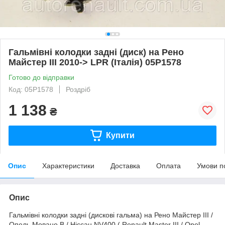
Гальмівні колодки задні (диск) на Рено
Майстер III 2010-> LPR (Італія) 05P1578
Готово до відправки
Код: 05P1578
Роздріб
1 138
₴
Купити
Опис
Характеристики
Доставка
Оплата
Умови п
Опис
Гальмівні колодки задні (дискові гальма) на Рено Майстер III /
Опель Мовано B / Ніссан NV400 ( Renault Master III / Opel