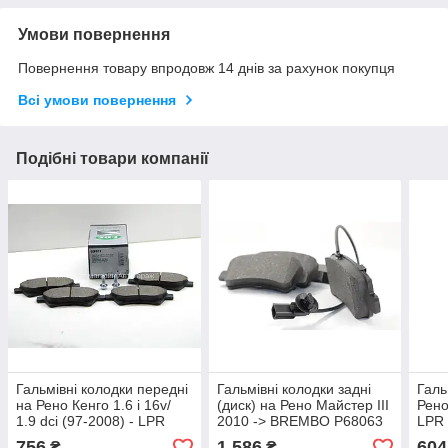
Умови повернення
Повернення товару впродовж 14 днів за рахунок покупця
Всі умови повернення
Подібні товари компанії
Гальмівні колодки передні
Гальмівні колодки задні
Галь
на Рено Кенго 1.6 i 16v/
(диск) на Рено Майстер III
Рено
1.9 dci (97-2008) - LPR
2010 -> BREMBO P68063
LPR 
(Італія)- 05P911
756
1 586
604
₴
₴