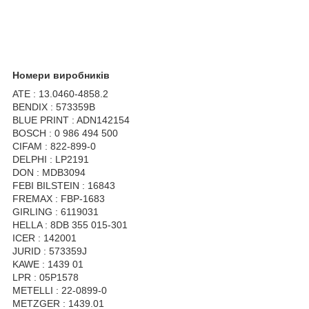
Номери виробників
ATE : 13.0460-4858.2
BENDIX : 573359B
BLUE PRINT : ADN142154
BOSCH : 0 986 494 500
CIFAM : 822-899-0
DELPHI : LP2191
DON : MDB3094
FEBI BILSTEIN : 16843
FREMAX : FBP-1683
GIRLING : 6119031
HELLA : 8DB 355 015-301
ICER : 142001
JURID : 573359J
KAWE : 1439 01
LPR : 05P1578
METELLI : 22-0899-0
METZGER : 1439.01