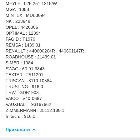
MEYLE : 025 251 1218/W
MGA : 1058
MINTEX : MDB3094
NK : 223648
OPEL : 4420066
OPTIMAL : 12394
PAGID : T1970
REMSA : 1439.01
RENAULT : 440600264R , 440601147R
ROADHOUSE : 21439.01
SIMER : 1084
SWAG : 60 91 6843
TEXTAR : 2511201
TRISCAN : 8110 10584
TRUSTING : 916.0
TRW : GDB1903
VAICO : V40-0687
VAUXHALL : 93167662
ZIMMERMANN : 25112.180.1
fri.tech. : 916.0
Приховати