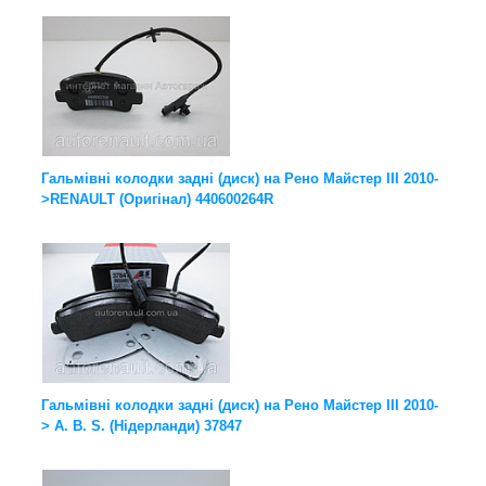
Гальмівні колодки задні (диск) на Рено Майстер III 2010-
>RENAULT (Оригінал) 440600264R
Гальмівні колодки задні (диск) на Рено Майстер III 2010-
> A. B. S. (Нідерланди) 37847