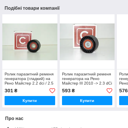
Подібні товари компанії
Ролик паразитний ременя
Ролик паразитний ременя
Роли
генератора (гладкий) на
генератора на Рено
гене
Рено Майстер 2.2 dci / 2.5
Майстер III 2010 -> 2.3 dCi
Рено
dCi - CAFFARO (Польща)
- CAFFARO (Польща) 197-
1.9/
301
593
576
₴
₴
15-00
99
(Фра
Купити
Купити
Про нас