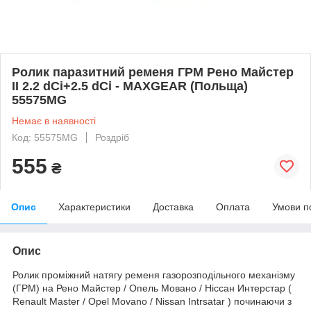
Ролик паразитний ременя ГРМ Рено Майстер
II 2.2 dCi+2.5 dCi - MAXGEAR (Польща)
55575MG
Немає в наявності
Код: 55575MG
Роздріб
555
₴
Опис
Характеристики
Доставка
Оплата
Умови п
Опис
Ролик проміжний натягу ременя газорозподільного механізму
(ГРМ) на Рено Майстер / Опель Мовано / Ніссан Интерстар (
Renault Master / Opel Movano / Nissan Intrsatar ) починаючи з