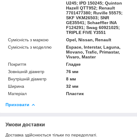
U245; IPD 150245; Quinton
Hazell QTT952; Renault
7701477380; Ruville 55575;
SKF VKM26503; SNR
GE35541; Schaeffler INA
F124291; Swag 60921025;
TRIPLE FIVE Y3551
Сумісність з маркою
Opel, Nissan, Renault
Сумісність з моделлю
Espace, Interstar, Laguna,
Movano, Trafic, Primastar,
Vivaro, Master
Покриття
Гладке
Зовнішній діаметр
76 мм
Внутрішній діаметр
8 мм
Ширина
32 мм
Матеріал
Пластик
Приховати
Умови доставки
Доставка здійснюється тільки по передоплаті.