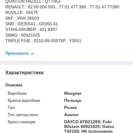
QUINTON HAZELL : QTT952
RENAULT : 82 00 004 593 , 77 01 477 380 , 77 01 47 77380
RUVILLE : 55575
SKF : VKM 26503
SNR : GE35541 , GE355.41
STAHLGRUBER : 401 8397
SWAG : 60921025
TRIPLE FIVE : 0210-09-05575P , Y3551
Приховати
Характеристики
Основні
Виробник
Maxgear
Країна виробник
Польща
Тип
Ролик
Тип запчастини
Аналог
Кросс-номери
DAYCO ATB2128S; Febi
Bilstein 60921025; Gates
T42169; HK Instruments