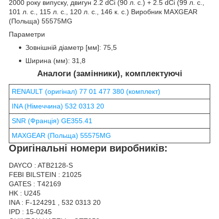
2000 року випуску, двигун 2.2 dCi (90 л. с.) + 2.5 dCi (99 л. с.,
101 л. с., 115 л. с., 120 л. с., 146 к. с.) Виробник MAXGEAR
(Польща) 55575MG
Параметри
Зовнішній діаметр [мм]: 75,5
Ширина (мм): 31,8
Аналоги (замінники), комплектуючі
RENAULT (оригінал) 77 01 477 380 (комплект)
INA (Німеччина) 532 0313 20
SNR (Франція) GE355.41
MAXGEAR (Польща) 55575MG
Оригінальні номери виробників:
DAYCO : ATB2128-S
FEBI BILSTEIN : 21025
GATES : T42169
HK : U245
INA : F-124291 , 532 0313 20
IPD : 15-0245