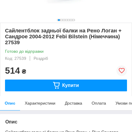
Сайлентблок задньої балки на Рено Логан +
Сандрое 2004-2012 Febi Bilstein (Німеччина)
27539
Готово до відправки
Код: 27539
Роздріб
514
₴
Купити
Опис
Характеристики
Доставка
Оплата
Умови п
Опис
Сайлентблок задньої балки на Рено Логан + Ріно Сандеро