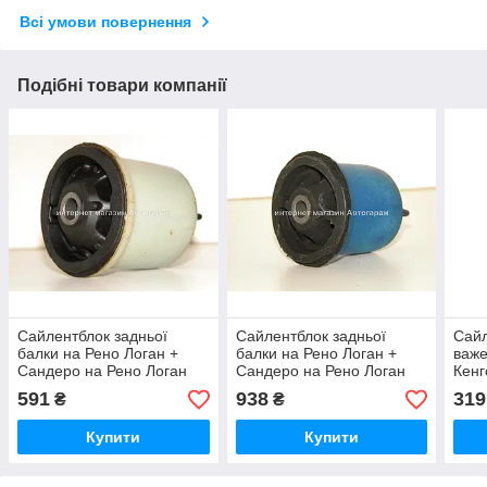
Всі умови повернення
Подібні товари компанії
Сайлентблок задньої
Сайлентблок задньої
Сайл
балки на Рено Логан +
балки на Рено Логан +
важе
Сандеро на Рено Логан
Сандеро на Рено Логан
Кенг
2004-2012 MOOG
2004-2012 RENAULT
BILS
591
938
319
₴
₴
(Німеччина) RESB4191
(Оригінал) 6001549989
361
Купити
Купити