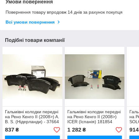
Умови повернення
Повернення товару впродовж 14 днів за рахунок покупця
Всі умови повернення
Подібні товари компанії
Гальмівні колодки передні
Гальмівні колодки передні
Галь
на Рено Кенго II (2008>) A.
на Рено Кенго II (2008>)
на Р
B. S. (Нідерланди) - 37664
ICER (Іспанія) 181854
SOLG
837
1 282
914
₴
₴