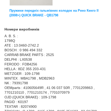
Пружини передніх гальмівних колодок на Рено Кенго II
(2008>) QUICK BRAKE - QB1798
Номери виробників
A. B. S. :
1798Q
ATE : 13.0460-2742.2
BOSCH : 0 986 494 332
CARRAB BRAKE PARTS : 2525
DELPHI : LX0538
FERODO : FDB4256
HELLA : 8DZ 355 203-431
METZGER : 109-1798
MINTEX : MBA1798 , MDB2963
NK : 79391798
OEMparts : 410605649R , 41 06 037 50R , 7701209863 ,
7701210110 , 7701210174 , 7701070979
OJD (QUICK BRAKE) : 109-1798
PAGID : K0197
TEXTAR : 82074900