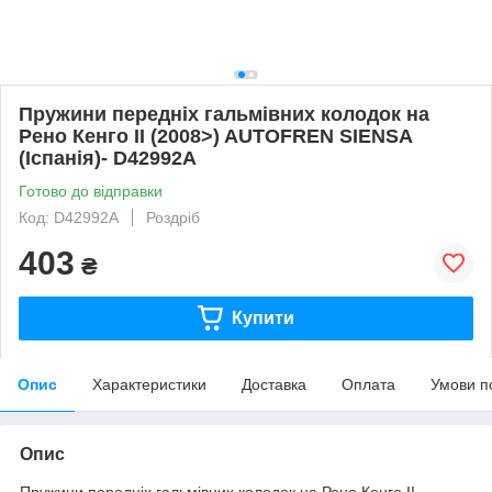
Пружини передніх гальмівних колодок на
Рено Кенго II (2008>) AUTOFREN SIENSA
(Іспанія)- D42992A
Готово до відправки
Код: D42992A
Роздріб
403
₴
Купити
Опис
Характеристики
Доставка
Оплата
Умови п
Опис
Пружини передніх гальмівних колодок на Рено Кенго II