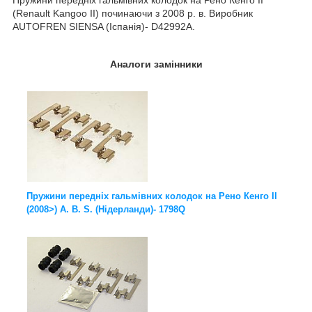
(Renault Kangoo II) починаючи з 2008 р. в. Виробник
AUTOFREN SIENSA (Іспанія)- D42992A.
Аналоги замінники
Пружини передніх гальмівних колодок на Рено Кенго II
(2008>) A. B. S. (Нідерланди)- 1798Q