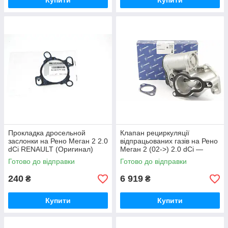
Купити
Купити
Прокладка дросельной
Клапан рециркуляції
заслонки на Рено Меган 2 2.0
відпрацьованих газів на Рено
dCi RENAULT (Оригинал)
Меган 2 (02->) 2.0 dCi —
8200577398
PIERBURG (Німеччина)
Готово до відправки
Готово до відправки
710334050
240
6 919
₴
₴
Купити
Купити