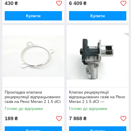
430
6 409
₴
₴
Купити
Купити
Прокладка клапана
Клапан рециркуляції
рециркуляції відпрацьованих
відпрацьованих газів на Рено
газів на Рено Меган 2 1.5 dCi
Меган 2 1.5 dCI —
— AJUSA (Іспанія) 01168600
PIERBURG (Німеччина) -
Готово до відправки
Готово до відправки
700368150
189
7 868
₴
₴