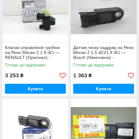
Клапан управління турбіни
Датчик тиску наддуву на Рено
на Рено Меган 2 1.9 dCi —
Меган 2 1.5 dCi/1.9 dCi —
RENAULT (Оригінал) -
Bosch (Німеччина) -
8200486264
0281002996
Готово до відправки
Готово до відправки
3 253
1 363
₴
₴
Купити
Купити