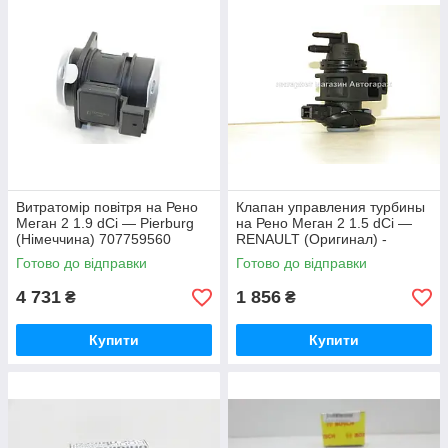
Витратомір повітря на Рено
Клапан управления турбины
Меган 2 1.9 dCi — Pierburg
на Рено Меган 2 1.5 dCi —
(Німеччина) 707759560
RENAULT (Оригинал) -
8200661049
Готово до відправки
Готово до відправки
4 731
1 856
₴
₴
Купити
Купити