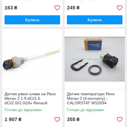
163
245
₴
₴
Купити
Купити
Датчик рівня оливи на Рено
Датчик температури Рено
Меган 2 1.9 dCi/1.5
Меган 2 (4-контакту) -
dCi/2.0i/2.0i16v Renault
CALORSTAT WS2694
(Оригінал) 111458860R
Готово до відправки
Готово до відправки
1 907
355
₴
₴