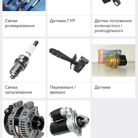
Свічки
Датчики ГУР
Датчик положення
розжарювання
колінчастого і
розподільного
вала
Свічка
Перемикачі /
Датчики
запалювання
вмикачі