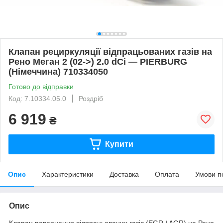
Клапан рециркуляції відпрацьованих газів на
Рено Меган 2 (02->) 2.0 dCi — PIERBURG
(Німеччина) 710334050
Готово до відправки
Код: 7.10334.05.0
Роздріб
6 919
₴
Купити
Опис
Характеристики
Доставка
Оплата
Умови п
Опис
Клапан повернення відпрацьованих газів (EGR / AGR) на Рено