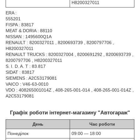
H8200327011
ERA :
555201
FISPA : 83817
MEAT & DORIA : 88110
NISSAN : 1495600Q1A
RENAULT : 8200327011 , 8200693739 , 8200797706 ,
H8200327011
RENAULT TRUCKS : 8200327004 , 8200691292 , 8200693739 ,
8200797706 , H8200327011
S. I. D. A. T : 83.817
SIDAT : 83817
SIEMENS : A2C53179081
VAICO : V46-63-0010
VDO : 408265001014Z , 408-265-001-014 , 408-265-001-014Z ,
A2C53179081
Графік роботи інтернет-магазину "Автогараж"
День
Час роботи
Понеділок
09:00 — 18:00