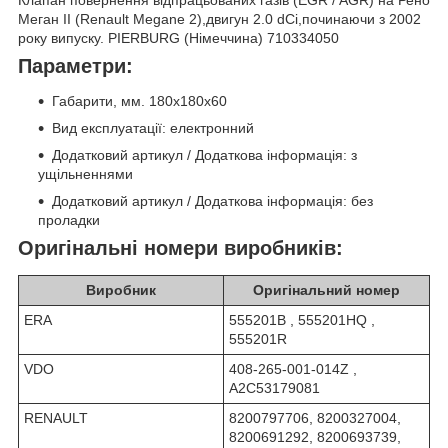
Меган II (Renault Megane 2),двигун 2.0 dCi,починаючи з 2002
року випуску. PIERBURG (Німеччина) 710334050
Параметри:
Габарити, мм. 180х180х60
Вид експлуатації: електронний
Додатковий артикул / Додаткова інформація: з
ущільненнями
Додатковий артикул / Додаткова інформація: без
проладки
Оригінальні номери виробників:
Виробник
Оригінальний номер
ERA
555201B , 555201HQ ,
555201R
VDO
408-265-001-014Z ,
A2C53179081
RENAULT
8200797706, 8200327004,
8200691292, 8200693739,