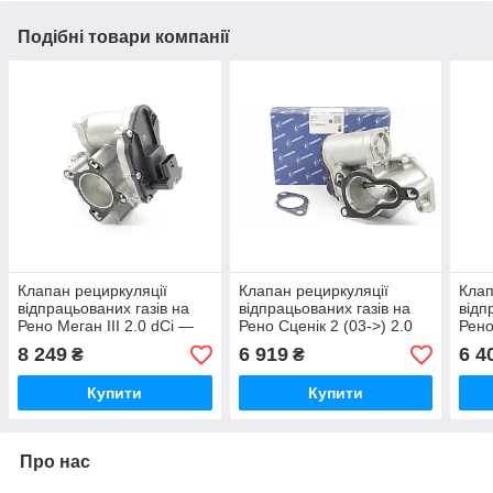
Подібні товари компанії
Клапан рециркуляції
Клапан рециркуляції
Клап
відпрацьованих газів на
відпрацьованих газів на
відп
Рено Меган III 2.0 dCi —
Рено Сценік 2 (03->) 2.0
Рено
RENAULT (Оригінал)
dCi — PIERBURG
PIER
8 249
6 919
6 4
₴
₴
147105543R
(Німеччина) 710334050
722
Купити
Купити
Про нас