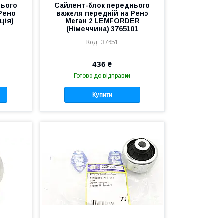
нього
Сайлент-блок переднього
Рено
важеля передній на Рено
ція)
Меган 2 LEMFORDER
(Німеччина) 3765101
37651
436 ₴
Готово до відправки
Купити