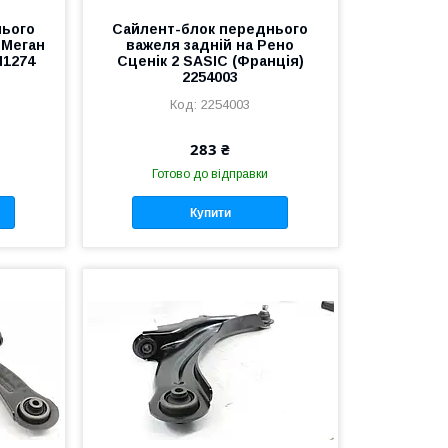
нього
Сайлент-блок переднього
 Меган
важеля задній на Рено
M1274
Сценік 2 SASIC (Франція)
2254003
2254003
283 ₴
Готово до відправки
Купити