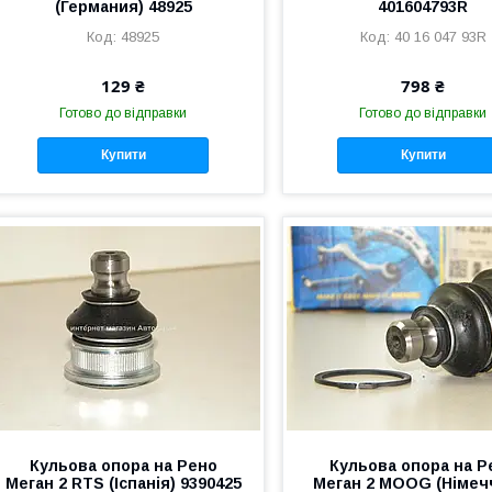
(Германия) 48925
401604793R
48925
40 16 047 93R
129 ₴
798 ₴
Готово до відправки
Готово до відправки
Купити
Купити
Кульова опора на Рено
Кульова опора на Р
Меган 2 RTS (Іспанія) 9390425
Меган 2 MOOG (Німеч