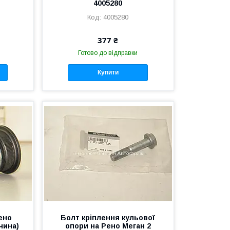
4005280
4005280
377 ₴
Готово до відправки
Купити
ено
Болт кріплення кульової
чина)
опори на Рено Меган 2