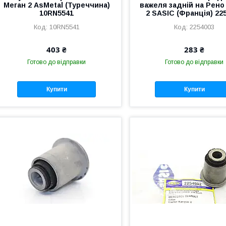
Меган 2 AsMetal (Туреччина)
важеля задній на Рено
10RN5541
2 SASIC (Франція) 22
10RN5541
2254003
403 ₴
283 ₴
Готово до відправки
Готово до відправки
Купити
Купити