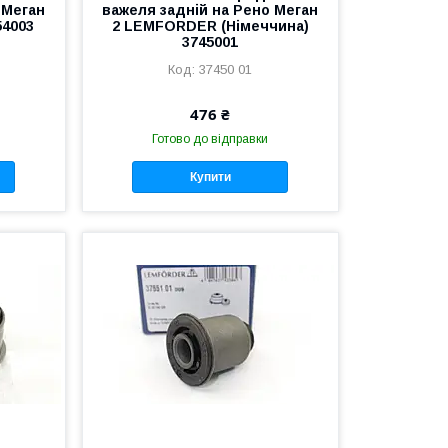
 Меган
важеля задній на Рено Меган
54003
2 LEMFORDER (Німеччина)
3745001
37450 01
476 ₴
Готово до відправки
Купити