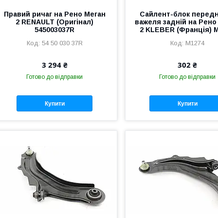
Правий ричаг на Рено Меган
Сайлент-блок перед
2 RENAULT (Оригінал)
важеля задній на Рено
545003037R
2 KLEBER (Франція) 
54 50 030 37R
M1274
3 294 ₴
302 ₴
Готово до відправки
Готово до відправки
Купити
Купити