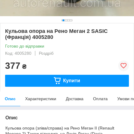
Кульова опора на Рено Меган 2 SASIC
(Франція) 4005280
Готово до відправки
Код: 4005280
Роздріб
377
₴
Купити
Опис
Характеристики
Доставка
Оплата
Умови п
Опис
Кульова опора (зліва/справа) на Рено Меган II (Renault
Megane 2).Також підходить на Дачія Логан (Dacia