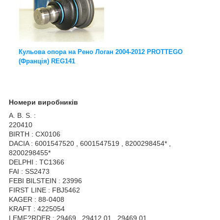
Кульова опора на Рено Логан 2004-2012 PROTTEGO
(Франція) REG141
Номери виробників
A. B. S. :
220410
BIRTH : CX0106
DACIA : 6001547520 , 6001547519 , 8200298454* ,
8200298455*
DELPHI : TC1366
FAI : SS2473
FEBI BILSTEIN : 23996
FIRST LINE : FBJ5462
KAGER : 88-0408
KRAFT : 4225054
LEMF?RDER : 29469 , 29412 01 , 29469 01