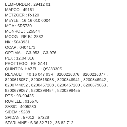
LEMFORDER : 29412 01
MAPCO : 49151
METZGER : R-120
MEYLE : 16-16 010 0004
MGA : SR5730
MONROE : L25544
MOOG : RE-BJ-2832
NK : 5043931
OCAP : 0404173
OPTIMAL : G3-953 , G3-976
PEX : 12.04.316
PROTTEGO : RE-G141
QUINTON HAZELL : QSJ3330S
RENAULT : 40 16 047 93R , 8200216376 , 8200216377 ,
8200615057 , 8200615058 , 8200346941 , 8200346942 ,
8200744092 , 8200457208 , 8200457209 , 8200679063 ,
8200679067 , 8200298454 , 8200298455
RTS : 93-90425
RUVILLE : 915578
SASIC : 4005280
SIDEM : 5288
SPIDAN : 57012 , 57228
STARLAINE : S 36.82.712 , 36.82.712