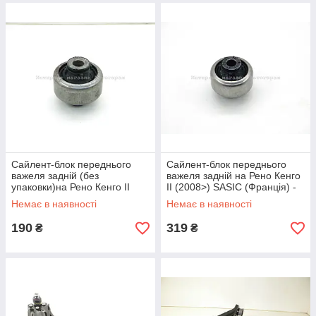
Сайлент-блок переднього
Сайлент-блок переднього
важеля задній (без
важеля задній на Рено Кенго
упаковки)на Рено Кенго II
II (2008>) SASIC (Франція) -
(2008>) RENAULT (Оригінал)
2254018
Немає в наявності
Немає в наявності
- 8200586570J
190
319
₴
₴