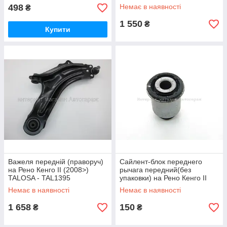
498
Немає в наявності
₴
1 550
₴
Купити
Важеля передній (праворуч)
Сайлент-блок переднего
на Рено Кенго II (2008>)
рычага передний(без
TALOSA - TAL1395
упаковки) на Рено Кенго II
(2008>) Renault (Оригинал) -
Немає в наявності
Немає в наявності
8200586564J
1 658
150
₴
₴