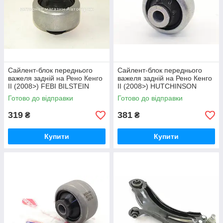
Сайлент-блок переднього
Сайлент-блок переднього
важеля задній на Рено Кенго
важеля задній на Рено Кенго
II (2008>) FEBI BILSTEIN
II (2008>) HUTCHINSON
(Німеччина) - 36122
(Франція) 590154
Готово до відправки
Готово до відправки
319
381
₴
₴
Купити
Купити