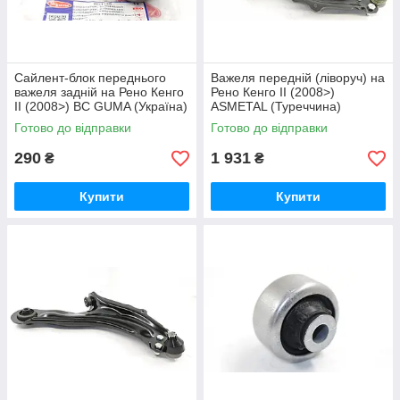
Сайлент-блок переднього
Важеля передній (ліворуч) на
важеля задній на Рено Кенго
Рено Кенго II (2008>)
II (2008>) BC GUMA (Україна)
ASMETAL (Туреччина)
BC1125
30RN5606
Готово до відправки
Готово до відправки
290
1 931
₴
₴
Купити
Купити