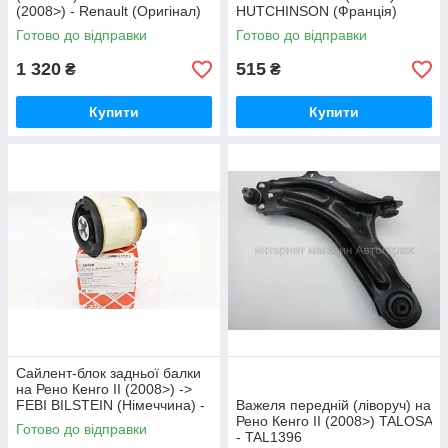
(2008>) - Renault (Оригінал)
HUTCHINSON (Франція)
550440923R
590155
Готово до відправки
Готово до відправки
1 320
515
₴
₴
Купити
Купити
Сайлент-блок задньої балки
на Рено Кенго II (2008>) ->
FEBI BILSTEIN (Німеччина) -
Важеля передній (ліворуч) на
36569
Рено Кенго II (2008>) TALOSA
Готово до відправки
- TAL1396