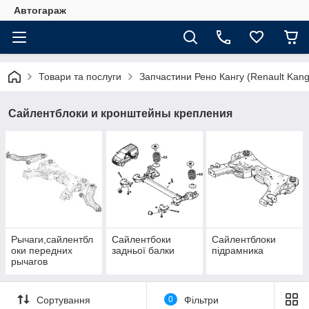
Автогараж
Товари та послуги
Запчастини Рено Кангу (Renault Kan
Сайлентблоки и кронштейны крепления
Рычаги,сайлентбл
Сайлентбоки
Сайлентблоки
оки передних
задньої балки
підрамника
рычагов
Сортування
0
Фільтри