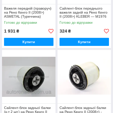
Важеля передній (праворуч)
Сайлент-блок переднього
на Рено Кенго II (2008>)
важеля задній на Рено Кенго
ASMETAL (Туреччина)
II (2008>) KLEBER — M1976
30RN5607
Готово до відправки
Готово до відправки
1 931
324
₴
₴
Купити
Купити
Сайлент-блок задньої балки
Сайлент-блок задньої балки
(к-т 2 шт.) на Рено Кенго II
на Рено Кенго II (2008>) -