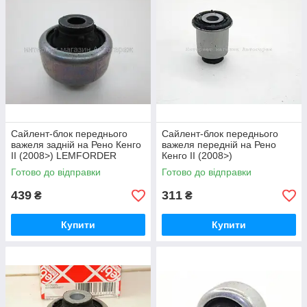
Сайлент-блок переднього
Сайлент-блок переднього
важеля задній на Рено Кенго
важеля передній на Рено
II (2008>) LEMFORDER
Кенго II (2008>)
(Німеччина) - 3198902
HUTCHINSON (Франція) -
Готово до відправки
Готово до відправки
590153
439
311
₴
₴
Купити
Купити