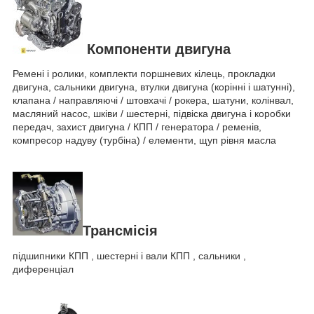
Компоненти двигуна
Ремені і ролики, комплекти поршневих кілець, прокладки
двигуна, сальники двигуна, втулки двигуна (корінні і шатунні),
клапана / направляючі / штовхачі / рокера, шатуни, колінвал,
масляний насос, шківи / шестерні, підвіска двигуна і коробки
передач, захист двигуна / КПП / генератора / ременів,
компресор надуву (турбіна) / елементи, щуп рівня масла
Трансмісія
підшипники КПП , шестерні і вали КПП , сальники ,
диференціал