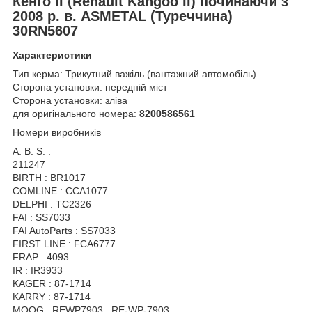
Кенго II
(Renault Kangoo II) починаючи з
2008 р. в. ASMETAL (Туреччина)
30RN5607
Характеристики
Тип керма: Трикутний важіль (вантажний автомобіль)
Сторона установки: передній міст
Сторона установки: зліва
для оригінального номера:
8200586561
Номери виробників
A. B. S. :
211247
BIRTH : BR1017
COMLINE : CCA1077
DELPHI : TC2326
FAI : SS7033
FAI AutoParts : SS7033
FIRST LINE : FCA6777
FRAP : 4093
IR : IR3933
KAGER : 87-1714
KARRY : 87-1714
MOOG : REWP7903 , RE-WP-7903