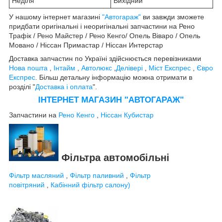
Неділя
Вихідний
У нашому інтернет магазині
"Автогараж"
ви завжди зможете
придбати оригінальні і неоригінальні запчастини на Рено
Трафік / Рено Майстер / Рено Кенго/ Опель Віваро / Опель
Мовано / Ніссан Примастар / Ніссан Интерстар
Доставка запчастин по Україні здійснюється перевізниками
Нова пошта
,
Інтайм
,
Автолюкс
,
Делівері
,
Міст Експрес
,
Євро
Експрес
. Більш детальну інформацію можна отримати в
розділі "
Доставка і оплата
".
ІНТЕРНЕТ МАГАЗИН "АВТОГАРАЖ"
Запчастини на
Рено Кенго
,
Ніссан Кубистар
Фільтра автомобільні
Фільтр масляний
,
Фільтр паливний
,
Фільтр
повітряний
,
Кабінний фільтр салону)