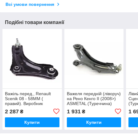
Всі умови повернення
Подібні товари компанії
Важіль перед., Renault
Важеля передній (ліворуч)
Ліви
Scenik 08 - 58MM (
на Рено Кенго II (2008>)
Сцен
правий). Виробник
ASMETAL (Туреччина)
(Ту
ASMETAL(Туреччина)30RN5611
30RN5606
2 287
1 931
1 6
₴
₴
Купити
Купити