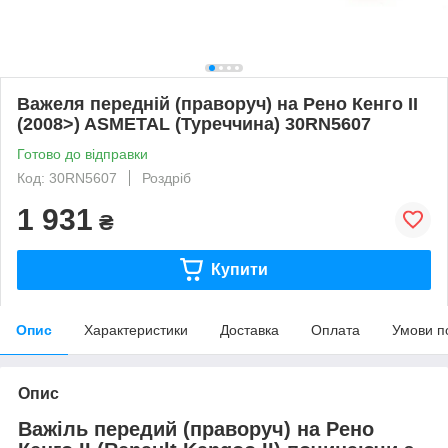
Важеля передній (праворуч) на Рено Кенго II
(2008>) ASMETAL (Туреччина) 30RN5607
Готово до відправки
Код: 30RN5607
Роздріб
1 931
₴
Купити
Опис
Характеристики
Доставка
Оплата
Умови п
Опис
Важіль передий (праворуч) на Рено