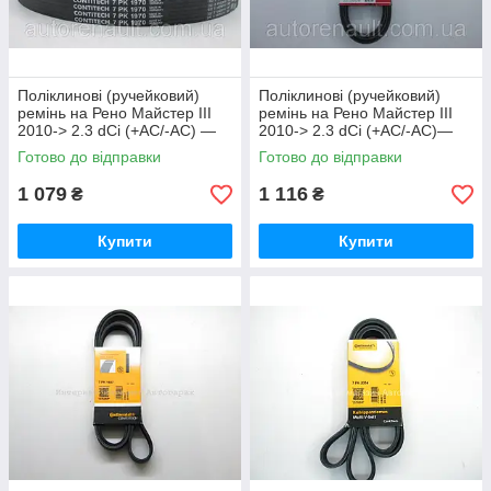
Поліклинові (ручейковий)
Поліклинові (ручейковий)
ремінь на Рено Майстер III
ремінь на Рено Майстер III
2010-> 2.3 dCi (+AC/-AC) —
2010-> 2.3 dCi (+AC/-AC)—
ContiTech (Німеччина)- 7 PK
GATES (Бельгія) 7PK1973
Готово до відправки
Готово до відправки
1 079
1 116
₴
₴
Купити
Купити