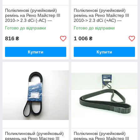
Поліклинові (ручейковий)
Поліклинові (ручейковий)
ремінь на Рено Майстер III
ремінь на Рено Майстер III
2010-> 2.3 dCi (-AC) —
2010-> 2.3 dCi (+AC) —
ContiTech (Німеччина)-
ContiTech (Німеччина)-
Готово до відправки
Готово до відправки
7PK1687
7PK2054
816
1 006
₴
₴
Купити
Купити
Поликлиновый (ручейковый)
Поліклинові (ручейковий)
ремень на Рено Мастер III
ремінь на Рено Майстер III