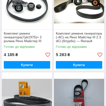
Комплект ремені
Комплект ременя генератора
генератора(7pk1975)+ 2
(-AC) на Рено Майстер III 2.3
ролика Рено Майстер III
dCi (бітурбо) — Renault
(+АС)10-> 2.3 dCi — Renault
(Оригінал) 117201902R
Готово до відправки
Готово до відправки
(Оригінал)
4 185
5 283
₴
₴
Купити
Купити