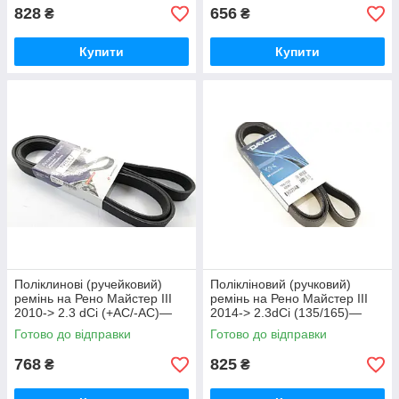
828
656
₴
₴
Купити
Купити
Поліклинові (ручейковий)
Полікліновий (ручковий)
ремінь на Рено Майстер III
ремінь на Рено Майстер III
2010-> 2.3 dCi (+AC/-AC)—
2014-> 2.3dCi (135/165)—
HUTCHINSON - 1975 K 7
Dayco (Італія) 7PK1750
Готово до відправки
Готово до відправки
768
825
₴
₴