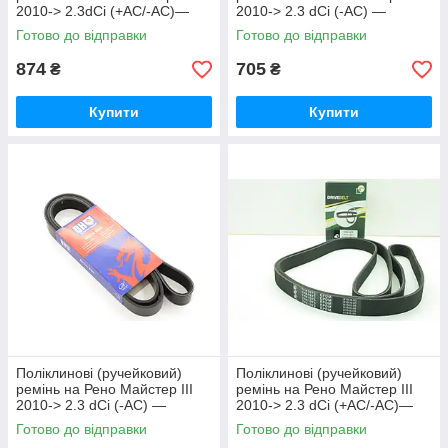
2010-> 2.3dCi (+AC/-AC)—
2010-> 2.3 dCi (-AC) —
MEYLE (Германия)
HUTCHINSON (Франція)
Готово до відправки
Готово до відправки
0500071970
1685 K 7
874
705
₴
₴
Купити
Купити
Поліклинові (ручейковий)
Поліклинові (ручейковий)
ремінь на Рено Майстер III
ремінь на Рено Майстер III
2010-> 2.3 dCi (-AC) —
2010-> 2.3 dCi (+AC/-AC)—
QUINTON HAZELL
BGA (Великобританія)
Готово до відправки
Готово до відправки
(Німеччина) QBR71685
7PK1975