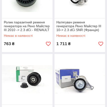
Ролик паразитний ременя
Натягувач ременя
генератора на Рено Майстер
генератора Рено Майстер III
III 2010 -> 2.3 dCi - RENAULT
10-> 2.3 dCi SNR (Франція)
(Оригінал) 8200725951
GA355.31
Немає в наявності
Немає в наявності
763
1 711
₴
₴