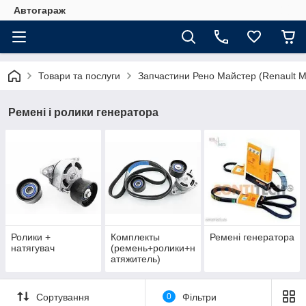
Автогараж
Товари та послуги
Запчастини Рено Майстер (Renault M
Ремені і ролики генератора
Ролики +
Комплекты
Ремені генератора
натягувач
(ремень+ролики+н
атяжитель)
Сортування
0
Фільтри