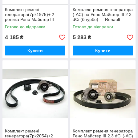
Комплект ремені
Комплект ременя генератора
генератора(7pk1975)+ 2
(-AC) на Рено Майстер III 2.3
ролика Рено Майстер III
dCi (бітурбо) — Renault
(+АС)10-> 2.3 dCi — Renault
(Оригінал) 117201902R
Готово до відправки
Готово до відправки
(Оригінал)
4 185
5 283
₴
₴
Купити
Купити
Комплект ремені
Комплект ременя генератора
генератора(7pk2054)+2
Рено Майстер III 2.3 dCi (-AC)