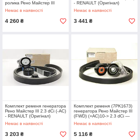
ролика Рено Майстер III
- RENAULT (Оригінал)
(+АС) 10-> 2.3 dCi — Renault
117209956R
Немає в наявності
Немає в наявності
117207736R
4 260
3 441
₴
₴
Комплект ременя генератора
Комплект ременя (7PK1673)
Рено Майстер III 2.3 dCi (-AC)
генератора Рено Майстер III
- RENAULT (Оригінал)
(FWD) (+АС)10-> 2.3 dCi —
117209389R
Renault (Оригінал)
Немає в наявності
Немає в наявності
117200334R
3 203
5 116
₴
₴