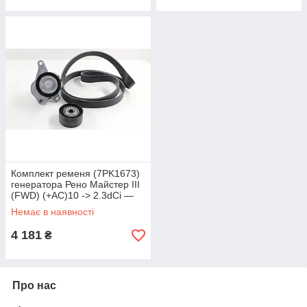
Комплект ременя (7PK1673)
генератора Рено Майстер III
(FWD) (+АС)10 -> 2.3dCi —
INA (Німеччина) 529035510
Немає в наявності
4 181
₴
Про нас