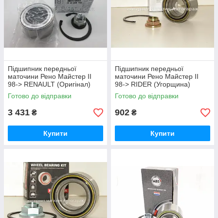
Підшипник передньої
Підшипник передньої
маточини Рено Майстер II
маточини Рено Майстер II
98-> RENAULT (Оригінал)
98-> RIDER (Угорщина)
7701206740
RD34155564
Готово до відправки
Готово до відправки
3 431
902
₴
₴
Купити
Купити