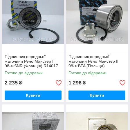
Підшипник передньої
Підшипник передньої
маточини Рено Майстер II
маточини Рено Майстер II
98-> SNR (Франція) R14017
98-> BTA (Польща)
H1R025BTA
Готово до відправки
Готово до відправки
2 235
1 296
₴
₴
Купити
Купити