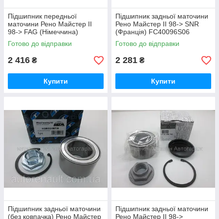
Підшипник передньої
Підшипник задньої маточини
маточини Рено Майстер II
Рено Майстер II 98-> SNR
98-> FAG (Німеччина)
(Франція) FC40096S06
713630790
Готово до відправки
Готово до відправки
2 416
2 281
₴
₴
Купити
Купити
Підшипник задньої маточини
Підшипник задньої маточини
(без ковпачка) Рено Майстер
Рено Майстер II 98->