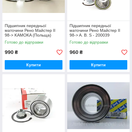
Підшипник передньої
Підшипник передньої
маточини Рено Майстер II
маточини Рено Майстер II
98-> KAMOKA (Польща)
98-> A. B. S - 200039
5600043
Готово до відправки
Готово до відправки
990
960
₴
₴
Купити
Купити