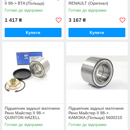
II 98-> BTA (Польща)
RENAULT (Оригінал)
H2R030BTA
7701206742
Готово до відправки
Готово до відправки
1 417
3 167
₴
₴
Купити
Купити
Підшипник задньої маточини
Підшипник задньої маточини
Рено Майстер II 98->
Рено Майстер II 98->
QUINTON HAZELL
KAMOKA (Польща) 5600210
(Німеччина) QWB1562
Готово до відправки
Готово до відправки