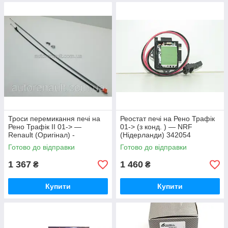
Троси перемикання печі на
Реостат печі на Рено Трафік
Рено Трафік II 01-> —
01-> (з конд. ) — NRF
Renault (Оригінал) -
(Нідерланди) 342054
7701473284
Готово до відправки
Готово до відправки
1 367
1 460
₴
₴
Купити
Купити