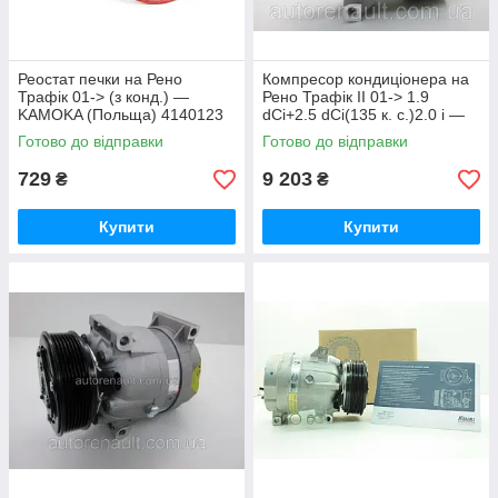
Реостат печки на Рено
Компресор кондиціонера на
Трафік 01-> (з конд.) —
Рено Трафік II 01-> 1.9
KAMOKA (Польща) 4140123
dCi+2.5 dCi(135 к. с.)2.0 i —
Delphi - TSP0155023
Готово до відправки
Готово до відправки
729
9 203
₴
₴
Купити
Купити