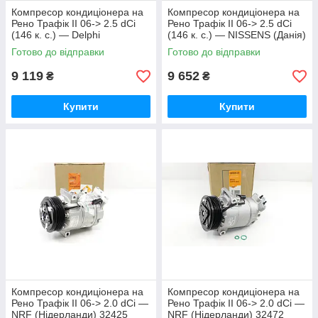
Компресор кондиціонера на
Компресор кондиціонера на
Рено Трафік II 06-> 2.5 dCi
Рено Трафік II 06-> 2.5 dCi
(146 к. с.) — Delphi
(146 к. с.) — NISSENS (Данія)
(Великобританія) -
- 89435
Готово до відправки
Готово до відправки
TSP0155897
9 119
9 652
₴
₴
Купити
Купити
Компресор кондиціонера на
Компресор кондиціонера на
Рено Трафік II 06-> 2.0 dCi —
Рено Трафік II 06-> 2.0 dCi —
NRF (Нідерланди) 32425
NRF (Нідерланди) 32472