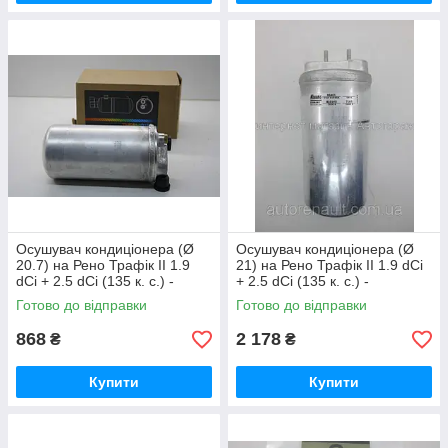
Осушувач кондиціонера (Ø
Осушувач кондиціонера (Ø
20.7) на Рено Трафік II 1.9
21) на Рено Трафік II 1.9 dCi
dCi + 2.5 dCi (135 к. с.) -
+ 2.5 dCi (135 к. с.) -
THERMOTEC KTT120005
NISSENS (Данія) 95461
Готово до відправки
Готово до відправки
868
2 178
₴
₴
Купити
Купити