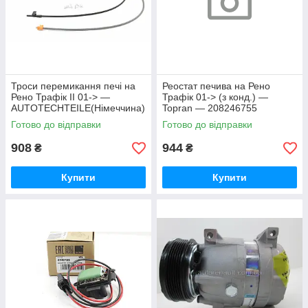
Троси перемикання печі на
Реостат печива на Рено
Рено Трафік II 01-> —
Трафік 01-> (з конд.) —
AUTOTECHTEILE(Німеччина)
Topran — 208246755
-5090650
Готово до відправки
Готово до відправки
908
944
₴
₴
Купити
Купити