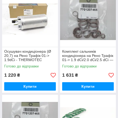
Осушувач кондиціонера (Ø
Комплект сальників
20,7) на Рено Трафік 01->
кондиціонера на Рено Трафік
1.9dCi - THERMOTEC
01-> 1.9 dCi/2.0 dCi/2.5 dCi —
(Польща) KTT120016
RENAULT (Оригінал) -
Готово до відправки
Готово до відправки
7701207465
1 220
1 631
₴
₴
Купити
Купити