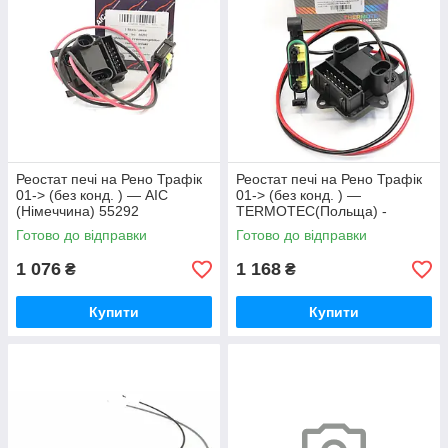
Реостат печі на Рено Трафік
Реостат печі на Рено Трафік
01-> (без конд. ) — AIC
01-> (без конд. ) —
(Німеччина) 55292
TERMOTEC(Польща) -
DER011TT
Готово до відправки
Готово до відправки
1 076
1 168
₴
₴
Купити
Купити