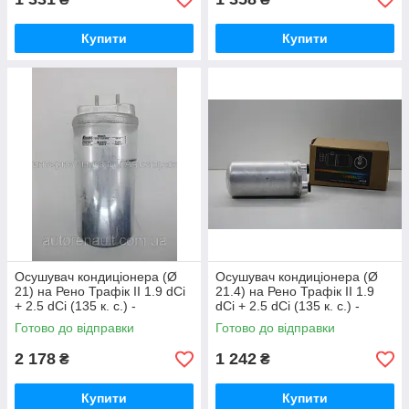
Купити
Купити
Осушувач кондиціонера (Ø
Осушувач кондиціонера (Ø
21) на Рено Трафік II 1.9 dCi
21.4) на Рено Трафік II 1.9
+ 2.5 dCi (135 к. с.) -
dCi + 2.5 dCi (135 к. с.) -
NISSENS (Данія) 95461
THERMOTEC KTT120088
Готово до відправки
Готово до відправки
2 178
1 242
₴
₴
Купити
Купити