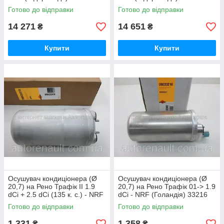
Готово до відправки
Готово до відправки
14 271
14 651
₴
₴
Купити
Купити
Осушувач кондиціонера (Ø
Осушувач кондиціонера (Ø
20,7) на Рено Трафік II 1.9
20,7) на Рено Трафік 01-> 1.9
dCi + 2.5 dCi (135 к. с.) - NRF
dCi - NRF (Голандія) 33216
(Нідерланди) 33318
Готово до відправки
Готово до відправки
1 331
1 358
₴
₴