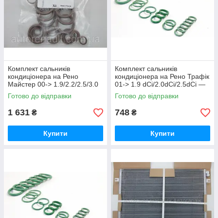
Комплект сальників
Комплект сальників
кондиціонера на Рено
кондиціонера на Рено Трафік
Майстер 00-> 1.9/2.2/2.5/3.0
01-> 1.9 dCi/2.0dCi/2.5dCi —
dCi — RENAULT (Оригінал) -
FA1 (Польща) — 3418003
Готово до відправки
Готово до відправки
7701207465
1 631
748
₴
₴
Купити
Купити