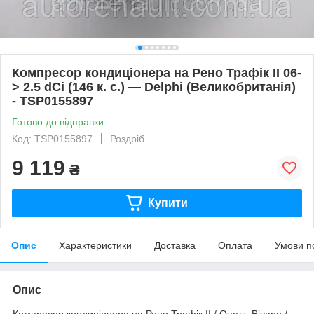
Компресор кондиціонера на Рено Трафік II 06-
> 2.5 dCi (146 к. с.) — Delphi (Великобританія)
- TSP0155897
Готово до відправки
Код: TSP0155897
Роздріб
9 119
₴
Купити
Опис
Характеристики
Доставка
Оплата
Умови п
Опис
Компресор кондиціонера на Рено Трафік II / Опель Віваро /