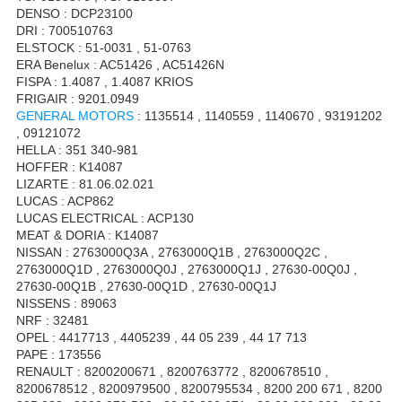
DENSO : DCP23100
DRI : 700510763
ELSTOCK : 51-0031 , 51-0763
ERA Benelux : AC51426 , AC51426N
FISPA : 1.4087 , 1.4087 KRIOS
FRIGAIR : 9201.0949
GENERAL MOTORS
: 1135514 , 1140559 , 1140670 , 93191202
, 09121072
HELLA : 351 340-981
HOFFER : K14087
LIZARTE : 81.06.02.021
LUCAS : ACP862
LUCAS ELECTRICAL : ACP130
MEAT & DORIA : K14087
NISSAN : 2763000Q3A , 2763000Q1B , 2763000Q2C ,
2763000Q1D , 2763000Q0J , 2763000Q1J , 27630-00Q0J ,
27630-00Q1B , 27630-00Q1D , 27630-00Q1J
NISSENS : 89063
NRF : 32481
OPEL : 4417713 , 4405239 , 44 05 239 , 44 17 713
PAPE : 173556
RENAULT : 8200200671 , 8200763772 , 8200678510 ,
8200678512 , 8200979500 , 8200795534 , 8200 200 671 , 8200