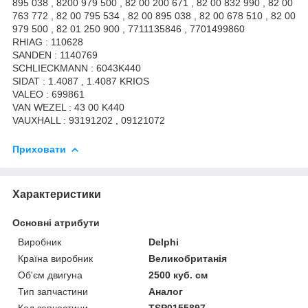
895 038 , 8200 979 500 , 82 00 200 671 , 82 00 832 990 , 82 00
763 772 , 82 00 795 534 , 82 00 895 038 , 82 00 678 510 , 82 00
979 500 , 82 01 250 900 , 7711135846 , 7701499860
RHIAG : 110628
SANDEN : 1140769
SCHLIECKMANN : 6043K440
SIDAT : 1.4087 , 1.4087 KRIOS
VALEO : 699861
VAN WEZEL : 43 00 K440
VAUXHALL : 93191202 , 09121072
Приховати
Характеристики
Основні атрибути
Виробник
Delphi
Країна виробник
Великобританія
Об'єм двигуна
2500 куб. см
Тип запчастини
Аналог
Код запчастини
TSP0155897