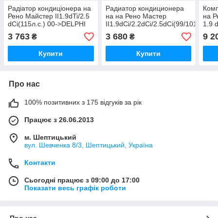
Радіатор кондиціонера на
Радиатор кондиционера
Комп
Рено Майстер II1.9dTi/2.5
на на Рено Мастер
на Р
dCi(115л.с.) 00->DELPHI
II1.9dCi/2.2dCi/2.5dCi(99/101/114л.с
1.9 
(США) TSP0225540
01->DELPHI (США)
Delp
3 763
3 680
9 2
₴
₴
TSP0225534
TSP
Купити
Купити
Про нас
100% позитивних з 175 відгуків за рік
Працює з 26.06.2013
м. Шептицький
вул. Шевченка 8/3, Шептицький, Україна
Контакти
Сьогодні працює з 09:00 до 17:00
Показати весь графік роботи