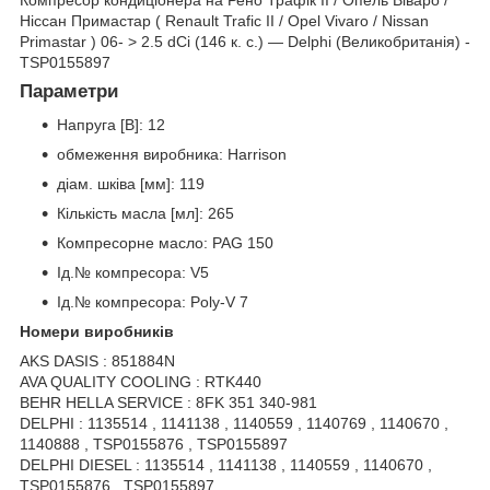
Ніссан Примастар ( Renault Trafic II / Opel Vivaro / Nissan
Primastar ) 06- > 2.5 dCi (146 к. с.) — Delphi (Великобританія) -
TSP0155897
Параметри
Напруга [В]: 12
обмеження виробника: Harrison
діам. шківа [мм]: 119
Кількість масла [мл]: 265
Компресорне масло: PAG 150
Ід.№ компресора: V5
Ід.№ компресора: Poly-V 7
Номери виробників
AKS DASIS : 851884N
AVA QUALITY COOLING : RTK440
BEHR HELLA SERVICE : 8FK 351 340-981
DELPHI : 1135514 , 1141138 , 1140559 , 1140769 , 1140670 ,
1140888 , TSP0155876 , TSP0155897
DELPHI DIESEL : 1135514 , 1141138 , 1140559 , 1140670 ,
TSP0155876 , TSP0155897