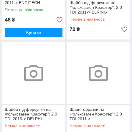
2011-> ENGITECH
Шайба під форсунки на
ENT2500871
Фольксваген Крафтер": 2.0
Готово до відправки
TDI 2011-> ELRING
(Німеччина)173190
46
Немає в наявності
₴
72
₴
Купити
Шайба під форсунки на
Шланг обратки на
Фольксваген Крафтер": 2.0
Фольксваген Крафтер": 2.0
TDI 2016-> DELPHI
TDI 2011->
(США)9001850R
AUTOTECHTEILE(Німеччина)
Немає в наявності
Немає в наявності
3130023