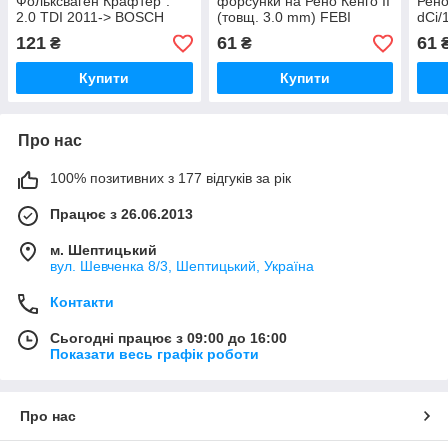
Фольксваген Крафтер":
форсунки на Рено Кенго II
Рено
2.0 TDI 2011-> BOSCH
(товщ. 3.0 mm) FEBI
dCi/
(Німеччина) F00VP01004
BILSTEIN (Німеччина)
3.0 
121
61
61
₴
₴
30253
(Нім
Купити
Купити
Про нас
100% позитивних з 177 відгуків за рік
Працює з 26.06.2013
м. Шептицький
вул. Шевченка 8/3, Шептицький, Україна
Контакти
Сьогодні працює з 09:00 до 16:00
Показати весь графік роботи
Про нас