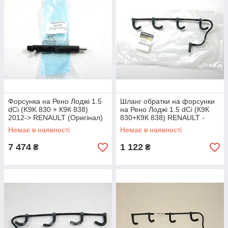
Форсунка на Рено Лоджі 1.5
Шланг обратки на форсунки
dCi (K9K 830 + К9К 838)
на Рено Лоджі 1.5 dCi (К9К
2012-> RENAULT (Оригінал)
830+К9К 838) RENAULT -
166001137R
8200520596
Немає в наявності
Немає в наявності
7 474
1 122
₴
₴