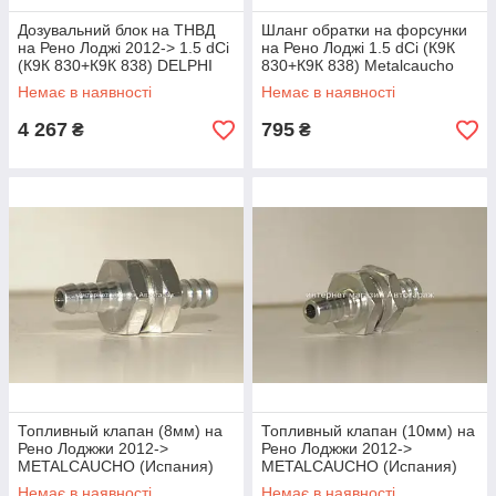
Дозувальний блок на ТНВД
Шланг обратки на форсунки
на Рено Лоджі 2012-> 1.5 dCi
на Рено Лоджі 1.5 dCi (К9К
(К9К 830+К9К 838) DELPHI
830+К9К 838) Metalcaucho
9109903
(Іспанія) MC92000
Немає в наявності
Немає в наявності
4 267
795
₴
₴
Топливный клапан (8мм) на
Топливный клапан (10мм) на
Рено Лоджжи 2012->
Рено Лоджжи 2012->
METALCAUCHO (Испания)
METALCAUCHO (Испания)
MC2014
MC2015
Немає в наявності
Немає в наявності