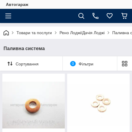
Автогараж
Товари та послуги
Рено Лоджі/Дачія Лоджі
Паливна 
Паливна система
Сортування
0
Фільтри