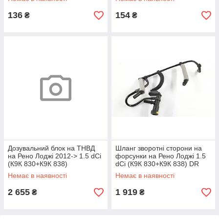
136
154
₴
₴
Дозувальний блок на ТНВД
Шланг зворотні сторони на
на Рено Лоджі 2012-> 1.5 dCi
форсунки на Рено Лоджі 1.5
(К9К 830+К9К 838)
dCi (К9К 830+К9К 838) DR
ENGITECH-ENT2300301
MOTOR (Польща) DRM18013
Немає в наявності
Немає в наявності
2 655
1 919
₴
₴